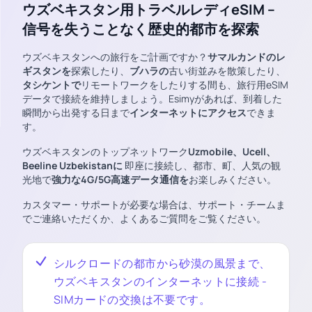
ウズベキスタン用トラベルレディeSIM –
信号を失うことなく歴史的都市を探索
ウズベキスタンへの旅行をご計画ですか？
サマルカンドのレ
ギスタンを
探索したり、
ブハラの
古い街並みを散策したり、
タシケントで
リモートワークをしたりする間も、旅行用eSIM
データで接続を維持しましょう。Esimyがあれば、到着した
瞬間から出発する日まで
インターネットにアクセス
できま
す。
ウズベキスタンのトップネットワーク
Uzmobile、Ucell、
Beeline Uzbekistanに
即座に接続し、都市、町、人気の観
光地で
強力な4G/5G高速データ通信を
お楽しみください。
カスタマー・サポートが必要な場合は、サポート・チームま
でご連絡いただくか、よくあるご質問をご覧ください。
シルクロードの都市から砂漠の風景まで、
ウズベキスタンのインターネットに接続 -
SIMカードの交換は不要です。