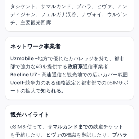
タシケント、サマルカンド、ブハラ、ヒヴァ、アン
ディジャン、フェルガナ渓谷、ナヴォイ、ウルゲン
チ、主要観光回廊
ネットワーク事業者
Uzmobile –
地方で優れたカバレッジを持ち、都市
部で強力な4Gを提供する
政府系
通信事業者
Beeline UZ
– 高速通信と観光地での広いカバー範囲
Ucell-
競争力のある価格設定と都市部でのeSIMサポ
ートの拡大で
知られる。
観光ハイライト
eSIMを使って、
サマルカンドまでの
鉄道チケット
を予約したり、
ヒヴァの
標識を翻訳したり、
ブハラ