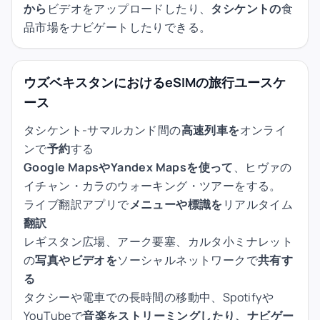
から
ビデオをアップロードしたり、
タシケントの
食
品市場をナビゲートしたりできる。
ウズベキスタンにおけるeSIMの旅行ユースケ
ース
タシケント-サマルカンド間の
高速列車を
オンライ
ンで
予約
する
Google MapsやYandex Mapsを使って
、ヒヴァの
イチャン・カラのウォーキング・ツアーをする。
ライブ翻訳アプリで
メニューや標識を
リアルタイム
翻訳
レギスタン広場、アーク要塞、カルタ小ミナレット
の
写真やビデオを
ソーシャルネットワークで
共有す
る
タクシーや電車での長時間の移動中、Spotifyや
YouTubeで
音楽をストリーミングしたり、ナビゲー