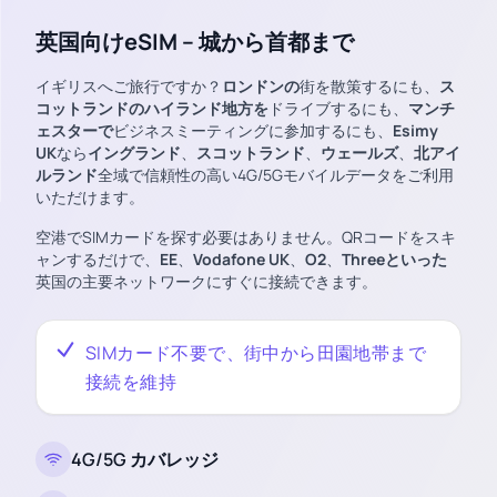
英国向けeSIM – 城から首都まで
イギリスへご旅行ですか？
ロンドンの
街を散策するにも、
ス
コットランドのハイランド地方を
ドライブするにも、
マンチ
ェスターで
ビジネスミーティングに参加するにも、
Esimy
UK
なら
イングランド
、
スコットランド
、
ウェールズ
、
北アイ
ルランド
全域で信頼性の高い4G/5Gモバイルデータをご利用
いただけます。
空港でSIMカードを探す必要はありません。QRコードをスキ
ャンするだけで、
EE
、
Vodafone UK
、
O2
、
Threeといった
英国の主要ネットワークにすぐに接続できます。
SIMカード不要で、街中から田園地帯まで
接続を維持
4G/5G カバレッジ