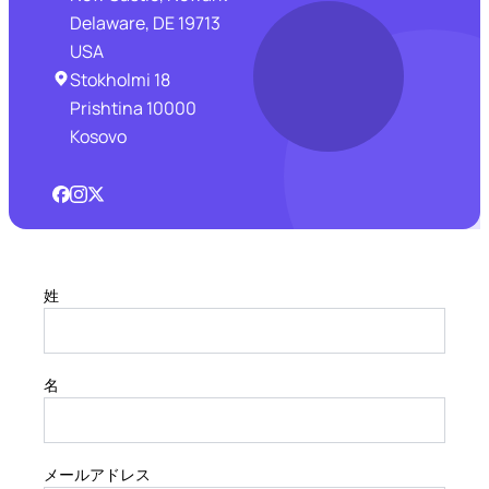
Delaware, DE 19713
USA
Stokholmi 18
Prishtina 10000
Kosovo
姓
名
メールアドレス