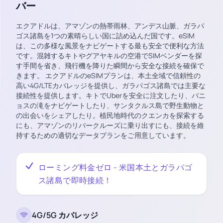
バー
エクアドルは、アマゾンの熱帯雨林、アンデス山脈、ガラパ
ゴス諸島を1つの素晴らしい国に詰め込んだ国です。eSIM
は、この多様な風景をナビゲートする最も安全で便利な方法
です。混雑するキトやグアヤキルの空港でSIMベンダーを探
す手間を省き、飛行機を降りた瞬間から安全な接続を確保で
きます。 エクアドルのeSIMプランは、本土全域で信頼性の
高い4G/LTEカバレッジを提供し、ガラパゴス諸島では主要な
接続性を提供します。キトでUberを安全に注文したり、バニ
ョスの滝をナビゲートしたり、サンタクルス島で野生動物と
の出会いをシェアしたり。植民地時代のクエンカを探索する
にも、アマゾンのリバークルーズに乗り出すにも、接続を維
持するための適切なデータプランをご用意しています。
ローミング料金ゼロ - 米国本土とガラパゴ
ス諸島で即時接続！
4G/5G カバレッジ