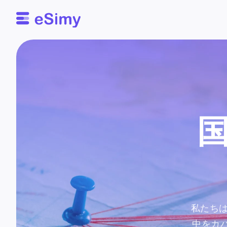
Esimy
私たち
中をカ