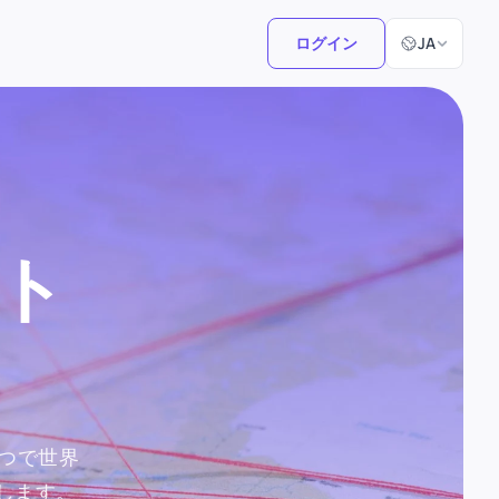
言語選択
ログイン
JA
ト
つで世界
します。