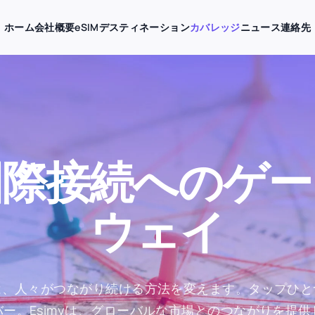
ホーム
会社概要
eSIMデスティネーション
カバレッジ
ニュース
連絡先
国際接続へのゲー
ウェイ
は、人々がつながり続ける方法を変えます。タップひと
バー。Esimyは、グローバルな市場とのつながりを提供