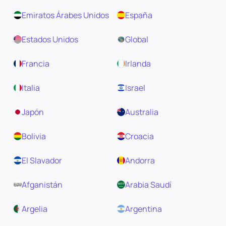
Emiratos Árabes Unidos
España
Estados Unidos
Global
Francia
Irlanda
Italia
Israel
Japón
Australia
Bolivia
Croacia
El Slavador
Andorra
Afganistán
Arabia Saudí
Argelia
Argentina