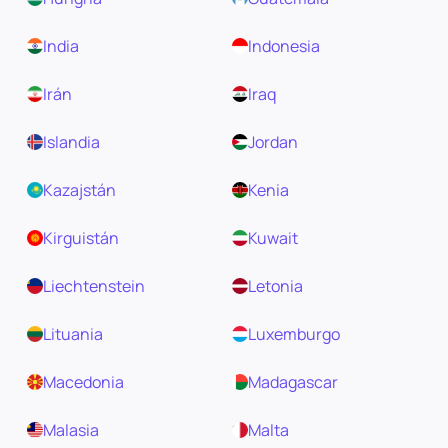
India
Indonesia
Irán
Iraq
Islandia
Jordan
Kazajstán
Kenia
Kirguistán
Kuwait
Liechtenstein
Letonia
Lituania
Luxemburgo
Macedonia
Madagascar
Malasia
Malta