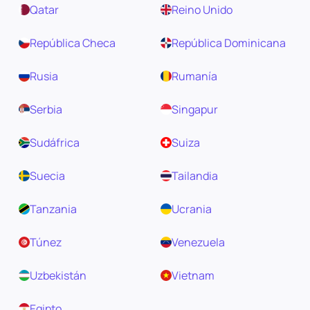
Qatar
Reino Unido
República Checa
República Dominicana
Rusia
Rumanía
Serbia
Singapur
Sudáfrica
Suiza
Suecia
Tailandia
Tanzania
Ucrania
Túnez
Venezuela
Uzbekistán
Vietnam
Egipto