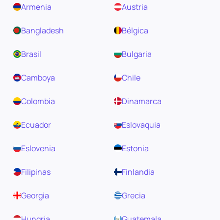
Armenia
Austria
Bangladesh
Bélgica
Brasil
Bulgaria
Camboya
Chile
Colombia
Dinamarca
Ecuador
Eslovaquia
Eslovenia
Estonia
Filipinas
Finlandia
Georgia
Grecia
Hungría
Guatemala