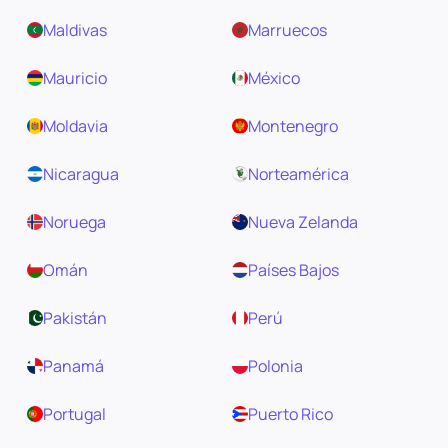
Maldivas
Marruecos
Mauricio
México
Moldavia
Montenegro
Nicaragua
Norteamérica
Noruega
Nueva Zelanda
Omán
Países Bajos
Pakistán
Perú
Panamá
Polonia
Portugal
Puerto Rico