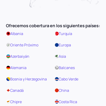
Ofrecemos cobertura en los siguientes países:
Albania
Turquía
Oriente Próximo
Europa
Azerbaiyán
Asia
Alemania
Balcanes
Bosnia y Herzegovina
Cabo Verde
Canadá
China
Chipre
Costa Rica