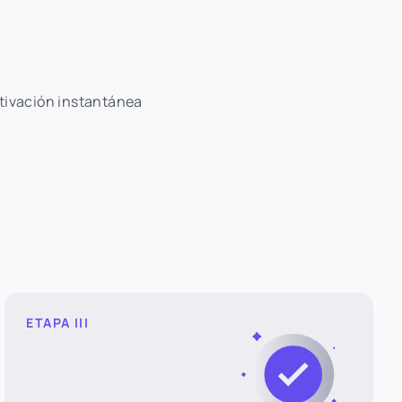
ctivación instantánea
ETAPA III