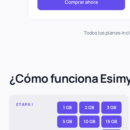
Comprar ahora
Todos los planes inc
¿Cómo funciona Esim
ETAPA I
1 GB
2 GB
3 GB
5 GB
10 GB
15 GB