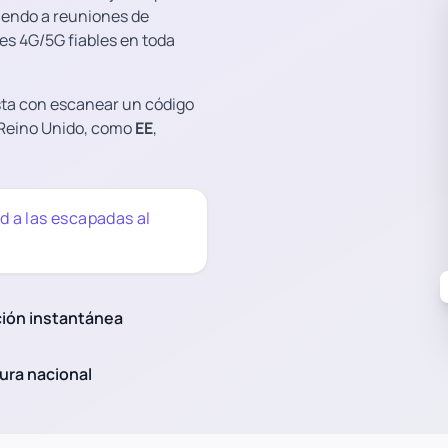
iendo a reuniones de
es 4G/5G fiables en toda
asta con escanear un código
l Reino Unido, como
EE
,
d a las escapadas al
ción instantánea
ura nacional