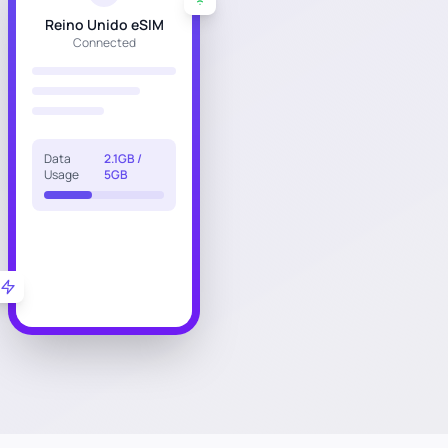
Reino Unido eSIM
Connected
Data
2.1GB /
Usage
5GB