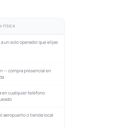
M FÍSICA
 a un solo operador que elijas
n — compra presencial en
da
 en cualquier teléfono
ueado
el aeropuerto o tienda local