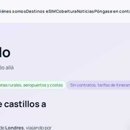
iénes somos
Destinos eSIM
Cobertura
Noticias
Póngase en cont
do
s allá
onas rurales, aeropuertos y costas
Sin contratos, tarifas de itinera
 castillos a
 de
Londres
, viajando por