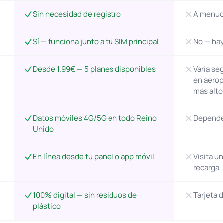
Sin necesidad de registro
A menudo
Sí — funciona junto a tu SIM principal
No — hay
Desde 1.99€ — 5 planes disponibles
Varía se
en aerop
más alto
Datos móviles 4G/5G en todo Reino
Depende 
Unido
En línea desde tu panel o app móvil
Visita u
recarga
100% digital — sin residuos de
Tarjeta 
plástico