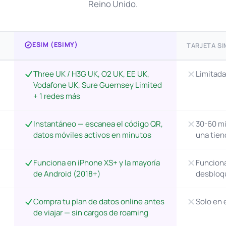
Reino Unido.
ESIM (ESIMY)
TARJETA SI
Three UK / H3G UK, O2 UK, EE UK,
Limitada
Vodafone UK, Sure Guernsey Limited
+ 1 redes más
Instantáneo — escanea el código QR,
30-60 mi
datos móviles activos en minutos
una tien
Funciona en iPhone XS+ y la mayoría
Funciona
de Android (2018+)
desbloq
Compra tu plan de datos online antes
Solo en 
de viajar — sin cargos de roaming