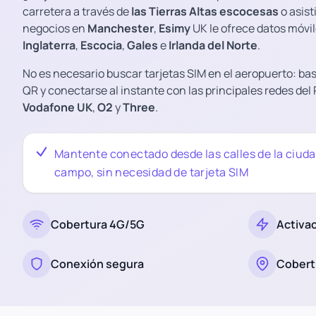
carretera a través de
las Tierras Altas escocesas
o asist
negocios en
Manchester
,
Esimy
UK le ofrece datos móvil
Inglaterra
,
Escocia
,
Gales
e
Irlanda del Norte
.
No es necesario buscar tarjetas SIM en el aeropuerto: b
QR y conectarse al instante con las principales redes de
Vodafone UK
,
O2
y
Three
.
Mantente conectado desde las calles de la ciuda
campo, sin necesidad de tarjeta SIM
Cobertura 4G/5G
Activa
Conexión segura
Cobert