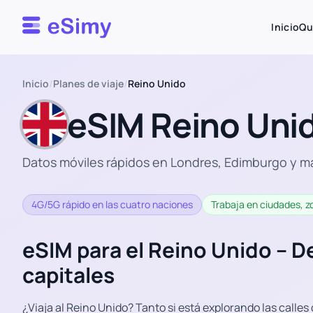
Esimy
Inicio
Qu
Inicio
/
Planes de viaje
/
Reino Unido
eSIM Reino Uni
Datos móviles rápidos en Londres, Edimburgo y má
4G/5G rápido en las cuatro naciones
Trabaja en ciudades, z
eSIM para el Reino Unido – De
capitales
¿Viaja al Reino Unido? Tanto si está explorando las calles