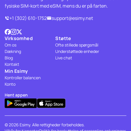
fysiske SIM-kort med eSIM, mens du er på farten.
+1 (302) 610-1752
support@esimy.net
Virksomhed
Støtte
Om os
Ofte stillede spørgsmål
Dækning
Understøttede enheder
Blog
Live chat
Kontakt
Min Esimy
Kontroller balancen
Konto
Hent appen
© 2026 Esimy. Alle rettigheder forbeholdes.
Vilkår for tjenester
Politik for beskyttelse af personlige oplysninger