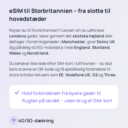
eSIM til Storbritannien – fra slotte til
hovedstæder
Rejser du til Storbritannien? Uanset om du udforsker
Londons
gader, kører gennem det
skotske højland
eller
deltager i forretningsmøder i
Manchester
, giver
Esimy UK
dig pålidelig 4G/5G-mobildata i hele
England
,
Skotland
,
Wales
og
Nordirland
.
Du behøver ikke lede efter SIM-kort i lufthavnen – du skal
bare scanne en QR-kode og få øjeblikkelig forbindelse til
store britiske netværk som
EE
,
Vodafone UK
,
O2
og
Three.
Hold forbindelsen fra byens gader til
flugten på landet – uden brug af SIM-kort
4G/5G-dækning