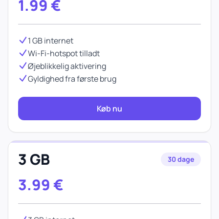
1.99
€
1 GB internet
Wi-Fi-hotspot tilladt
Øjeblikkelig aktivering
Gyldighed fra første brug
Køb nu
3 GB
30 dage
3.99
€