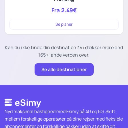
Fra
2.49€
Se planer
Kan du ikke finde din destination? Vi dækker mere end
165+ lande verden over.
Se alle destinationer
Nyd maksimal hastighed med Esimy på 4G og 5G. Skift
mellem forskellige operatører på dine rejser med fleksible
abonnementer og forskellige pakker uden at skifte dit