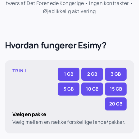
tværs af Det Forenede Kongerige • Ingen kontrakter •
Øjeblikkelig aktivering
Hvordan fungerer Esimy?
TRIN I
1 GB
2 GB
3 GB
5 GB
10 GB
15 GB
20 GB
Vælg en pakke
Vælg mellem en række forskellige lande/pakker.