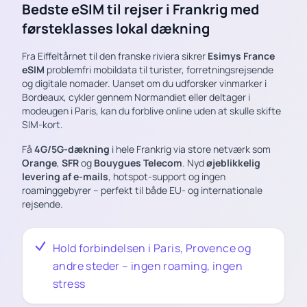
Bedste eSIM til rejser i Frankrig med
førsteklasses lokal dækning
Fra Eiffeltårnet til den franske riviera sikrer
Esimys France
eSIM
problemfri mobildata til turister, forretningsrejsende
og digitale nomader. Uanset om du udforsker vinmarker i
Bordeaux, cykler gennem Normandiet eller deltager i
modeugen i Paris, kan du forblive online uden at skulle skifte
SIM-kort.
Få
4G/5G-dækning
i hele Frankrig via store netværk som
Orange
,
SFR
og
Bouygues Telecom
. Nyd
øjeblikkelig
levering af e-mails
, hotspot-support og ingen
roaminggebyrer – perfekt til både EU- og internationale
rejsende.
Hold forbindelsen i Paris, Provence og
andre steder – ingen roaming, ingen
stress