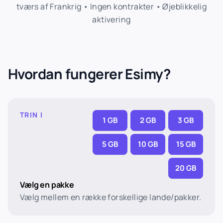
tværs af Frankrig • Ingen kontrakter • Øjeblikkelig
aktivering
Hvordan fungerer Esimy?
TRIN I
1 GB
2 GB
3 GB
5 GB
10 GB
15 GB
20 GB
Vælg en pakke
Vælg mellem en række forskellige lande/pakker.