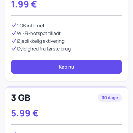
1.99
€
1 GB internet
Wi-Fi-hotspot tilladt
Øjeblikkelig aktivering
Gyldighed fra første brug
Køb nu
3 GB
30 dage
5.99
€