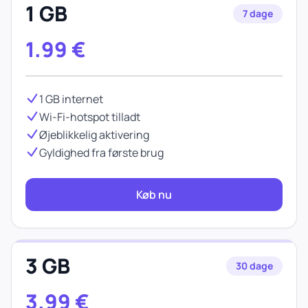
1 GB
7 dage
1.99
€
1 GB internet
Wi-Fi-hotspot tilladt
Øjeblikkelig aktivering
Gyldighed fra første brug
Køb nu
3 GB
30 dage
3.99
€