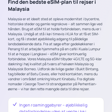
Find den bedste eSIM-plan til rejser i
Malaysia
Malaysia er et ideelt sted at opleve modernitet i bycentre,
historiske steder og gamle regnskove – alt sammen lige ved
hånden. Brug et eSIM til at holde forbindelsen, mens du er i
Malaysia. Undgå at stå i kø i timevis i KLIA for at få et SIM-
kort, og få i stedet øjeblikkelig adgang til pålidelige
landsdækkende data. Fra at søge efter gadekøkkener i
Penang til at arbejde hjemmefra på en café i Kuala Lumpur
til at ø-hoppe i Langkawi – eSIM giver kontinuerlig
forbindelse. Vores Malaysia eSIM tilbyder 4G/LTE og 5G-klar
dækning i høj kvalitet på tværs af halvøen Malaysia og
Malaysisk Borneo. Udforsk de livlige gader i Bukit Bintang,
tag billeder af Batu Caves, eller hold kontakten, mens du
vandrer i området omkring Mount Kinabalu. Fra digitale
nomader i George Town til strandgæster på Perhentian-
øerne – vi har den rette mængde data til dine rejser.
Ingen roaminggebyrer – øjeblikkelig
dataforbindelse uden at vente i kø i