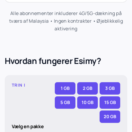
Alle abonnementer inkluderer 4G/5G-dækning på
tværs af Malaysia • Ingen kontrakter • Øjeblikkelig
aktivering
Hvordan fungerer Esimy?
TRIN I
1 GB
2 GB
3 GB
5 GB
10 GB
15 GB
20 GB
Vælg en pakke