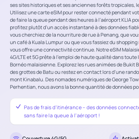
ses sites historiques et ses anciennes forêts tropicales, l
Utilisez une carte eSIM pour rester connecté pendant votr
de faire la queue pendant des heures à l’aéroport KLIA po
profitez plutôt d’un accès instantané à des données fiabl
vous cherchiez de la nourriture de rue à Penang, que vous
un café à Kuala Lumpur ou que vous fassiez du shopping su
vous offre une connectivité continue. Notre eSIM Malaisi
4G/LTE et 5G prête à l’emploi de haute qualité dans toute 
Bornéo malaisienne. Explorez les rues animées de Bukit 
des grottes de Batu ou restez en contact lors d’une rand
mont Kinabalu. Des nomades numériques de George Town 
Perhentian, nous avons la bonne quantité de données po
Pas de frais d’itinérance – des données connec
sans faire la queue à l’aéroport !
Couverture 4G/5G
Activa