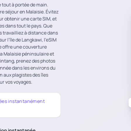
e tout à portée de main.
e séjour en Malaisie. Évitez
ur obtenir une carte SIM, et
es dans tout le pays. Que
 travailliez à distance dans
r l’île de Langkawi, l’eSIM
e offre une couverture
la Malaisie péninsulaire et
Bintang, prenez des photos
onnée dans les environs du
aux plagistes des îles
ur vos voyages.
tées instantanément
tion instantanée