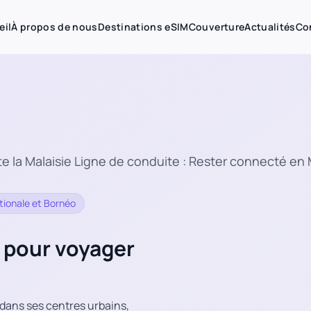
eil
À propos de nous
Destinations eSIM
Couverture
Actualités
Co
te la Malaisie Ligne de conduite : Rester connecté en 
tionale et Bornéo
M pour voyager
é dans ses centres urbains,