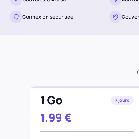
Connexion sécurisée
Couver
1 Go
7 jours
1.99
€