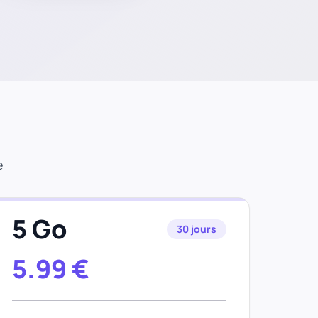
e
5 Go
30 jours
5.99
€