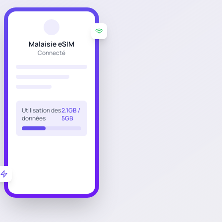
Malaisie eSIM
Connecté
Utilisation des
2.1GB /
données
5GB