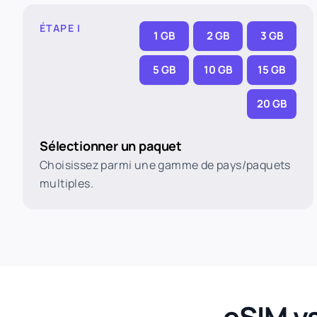
ÉTAPE I
1 GB
2 GB
3 GB
5 GB
10 GB
15 GB
20 GB
Sélectionner un paquet
Choisissez parmi une gamme de pays/paquets
multiples.
eSIM vs