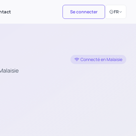
Sélectionner 
ntact
Se connecter
FR
Connecté en Malaisie
Malaisie