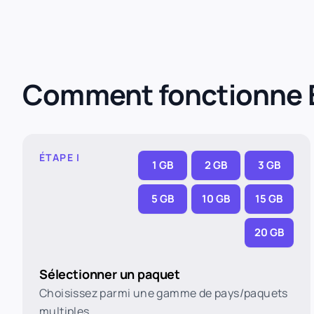
Comment fonctionne 
ÉTAPE I
1 GB
2 GB
3 GB
5 GB
10 GB
15 GB
20 GB
Sélectionner un paquet
Choisissez parmi une gamme de pays/paquets
multiples.