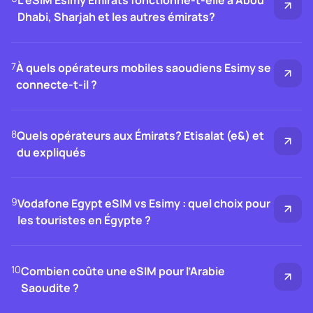
L’eSIM Esimy Émirats fonctionne-t-elle à Abou
Dhabi, Sharjah et les autres émirats?
7
À quels opérateurs mobiles saoudiens Esimy se
connecte-t-il ?
8
Quels opérateurs aux Émirats? Etisalat (e&) et
du expliqués
9
Vodafone Egypt eSIM vs Esimy : quel choix pour
les touristes en Égypte ?
10
Combien coûte une eSIM pour l’Arabie
Saoudite ?