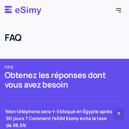
Esimy
FAQ
FAQ
Obtenez les réponses dont
vous avez besoin
1
Mon téléphone sera-t-il bloqué en Égypte après
90 jours ? Comment l’eSIM Esimy évite la taxe
de 38,5%