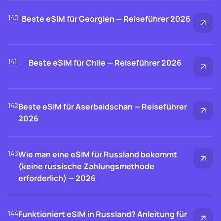
140
Beste eSIM für Georgien — Reiseführer 2026
141
Beste eSIM für Chile — Reiseführer 2026
142
Beste eSIM für Aserbaidschan — Reiseführer
2026
143
Wie man eine eSIM für Russland bekommt
(keine russische Zahlungsmethode
erforderlich) — 2026
144
Funktioniert eSIM in Russland? Anleitung für