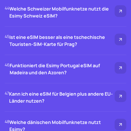
44
Welche Schweizer Mobilfunknetze nutzt die
Esimy Schweiz eSIM?
45
Ist eine eSIM besser als eine tschechische
Touristen-SIM-Karte für Prag?
46
Funktioniert die Esimy Portugal eSIM auf
Madeira und den Azoren?
47
Kann ich eine eSIM für Belgien plus andere EU-
Länder nutzen?
48
Welche dänischen Mobilfunknetze nutzt
Esimy?