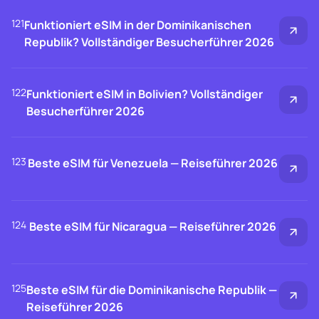
121
Funktioniert eSIM in der Dominikanischen
Republik? Vollständiger Besucherführer 2026
122
Funktioniert eSIM in Bolivien? Vollständiger
Besucherführer 2026
123
Beste eSIM für Venezuela — Reiseführer 2026
124
Beste eSIM für Nicaragua — Reiseführer 2026
125
Beste eSIM für die Dominikanische Republik —
Reiseführer 2026