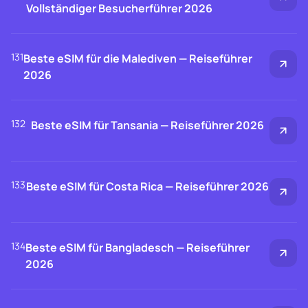
Vollständiger Besucherführer 2026
131
Beste eSIM für die Malediven — Reiseführer
2026
132
Beste eSIM für Tansania — Reiseführer 2026
133
Beste eSIM für Costa Rica — Reiseführer 2026
134
Beste eSIM für Bangladesch — Reiseführer
2026