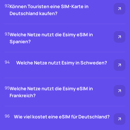
92
Können Touristen eine SIM-Karte in
Deutschland kaufen?
93
Welche Netze nutzt die Esimy eSIM in
Spanien?
94
Welche Netze nutzt Esimy in Schweden?
95
Welche Netze nutzt die Esimy eSIM in
Frankreich?
96
Wie viel kostet eine eSIM für Deutschland?