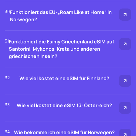
30
Funktioniert das EU-„Roam Like at Home“ in
Norwegen?
31
Funktioniert die Esimy Griechenland eSIM auf
Santorini, Mykonos, Kreta und anderen
griechischen Inseln?
32
Wie viel kostet eine eSIM für Finnland?
33
Wie viel kostet eine eSIM für Österreich?
34
Wie bekomme ich eine eSIM für Norwegen?