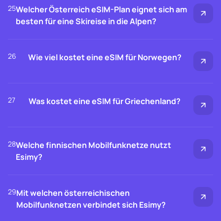
25
Welcher Österreich eSIM-Plan eignet sich am
besten für eine Skireise in die Alpen?
26
Wie viel kostet eine eSIM für Norwegen?
27
Was kostet eine eSIM für Griechenland?
28
Welche finnischen Mobilfunknetze nutzt
Esimy?
29
Mit welchen österreichischen
Mobilfunknetzen verbindet sich Esimy?