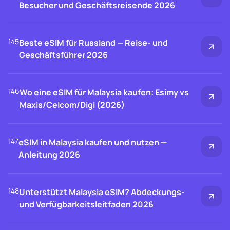
Besucher und Geschäftsreisende 2026
145
Beste eSIM für Russland — Reise- und
Geschäftsführer 2026
146
Wo eine eSIM für Malaysia kaufen: Esimy vs
Maxis/Celcom/Digi (2026)
147
eSIM in Malaysia kaufen und nutzen —
Anleitung 2026
148
Unterstützt Malaysia eSIM? Abdeckungs-
und Verfügbarkeitsleitfaden 2026