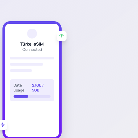
Türkei eSIM
Connected
Data
2.1GB /
Usage
5GB