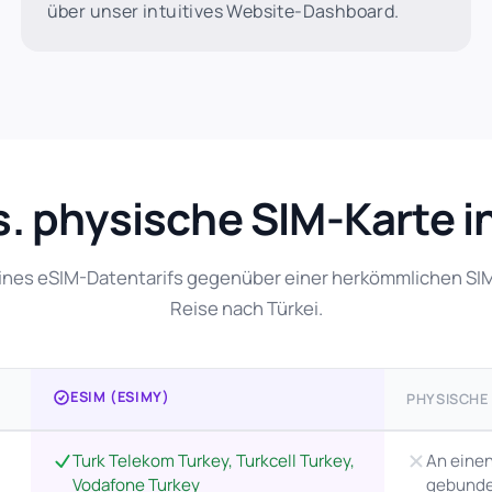
über unser intuitives Website-Dashboard.
s. physische SIM-Karte in
 eines eSIM-Datentarifs gegenüber einer herkömmlichen SIM-
Reise nach Türkei.
ESIM (ESIMY)
PHYSISCHE
Turk Telekom Turkey, Turkcell Turkey,
An eine
Vodafone Turkey
gebund