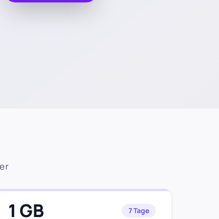
er
1 GB
7 Tage