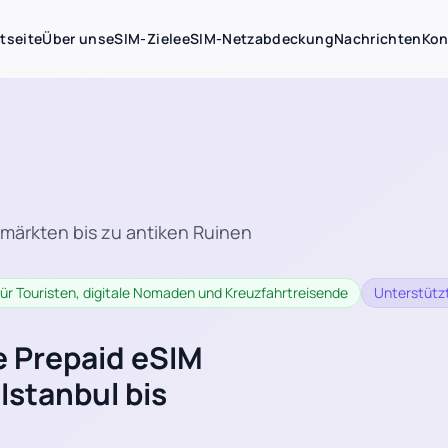
tseite
Über uns
eSIM-Ziele
eSIM-Netzabdeckung
Nachrichten
Kon
tmärkten bis zu antiken Ruinen
 für Touristen, digitale Nomaden und Kreuzfahrtreisende
Unterstützt
te Prepaid eSIM
 Istanbul bis