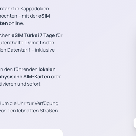
onfahrt in Kappadokien
möchten – mit der
eSIM
ten
online.
ischen
eSIM Türkei 7 Tage
für
ufenthalte. Damit finden
n Datentarif – inklusive
 in den führenden
lokalen
physische SIM-Karten
oder
vieren und sofort
d um die Uhr zur Verfügung.
– von den lebhaften Straßen