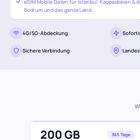
eSIM Mobile Daten für Istanbul, Kappadokien & d
Bodrum und das ganze Land.
4G/5G-Abdeckung
Soforti
Sichere Verbindung
Landes
W
200 GB
365 Tage