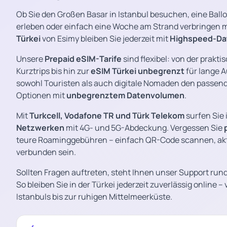
Ob Sie den Großen Basar in Istanbul besuchen, eine Ball
erleben oder einfach eine Woche am Strand verbringen 
Türkei
von Esimy bleiben Sie jederzeit mit
Highspeed-Da
Unsere
Prepaid eSIM-Tarife
sind flexibel: von der prakt
Kurztrips bis hin zur
eSIM Türkei unbegrenzt
für lange A
sowohl Touristen als auch digitale Nomaden den passende
Optionen mit
unbegrenztem Datenvolumen
.
Mit
Turkcell, Vodafone TR und Türk Telekom
surfen Sie
Netzwerken
mit 4G- und 5G-Abdeckung. Vergessen Sie
teure Roaminggebühren – einfach QR-Code scannen, akti
verbunden sein.
Sollten Fragen auftreten, steht Ihnen unser Support run
So bleiben Sie in der Türkei jederzeit zuverlässig online 
Istanbuls bis zur ruhigen Mittelmeerküste.