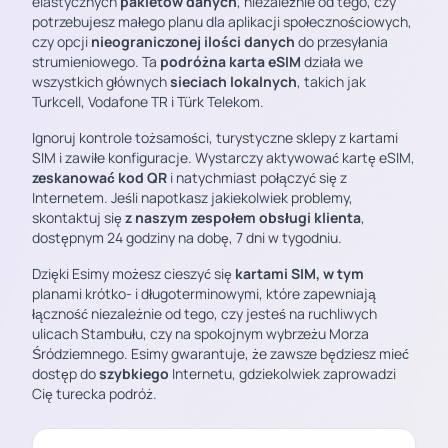
elastycznych
pakietów danych
, niezależnie od tego, czy
potrzebujesz małego planu dla aplikacji społecznościowych,
czy opcji
nieograniczonej ilości danych
do przesyłania
strumieniowego. Ta
podróżna karta eSIM
działa we
wszystkich głównych
sieciach lokalnych
, takich jak
Turkcell, Vodafone TR i Türk Telekom.
Ignoruj kontrole tożsamości, turystyczne sklepy z kartami
SIM i zawiłe konfiguracje. Wystarczy aktywować kartę eSIM,
zeskanować kod QR
i natychmiast połączyć się z
Internetem. Jeśli napotkasz jakiekolwiek problemy,
skontaktuj się
z naszym zespołem obsługi klienta
,
dostępnym 24 godziny na dobę, 7 dni w tygodniu.
Dzięki Esimy możesz cieszyć się
kartami SIM, w tym
planami krótko- i długoterminowymi, które zapewniają
łączność niezależnie od tego, czy jesteś na ruchliwych
ulicach Stambułu, czy na spokojnym wybrzeżu Morza
Śródziemnego. Esimy gwarantuje, że zawsze będziesz mieć
dostęp do
szybkiego
Internetu, gdziekolwiek zaprowadzi
Cię turecka podróż.