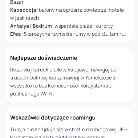
Bazar.
Kapadocja:
balony na ogrzane powietrze, hotele
w jaskiniach.
Antalya i Bodrum
: wspaniałe plaże i kurorty.
Efez:
Starożytne rzymskie ruiny w pobliżu Izmiru.
Najlepsze doświadczenie
Rezerwuj tureckie bilety kolejowe, nawiguj po
trasach Dolmuş lub zamawiaj w Yemeksepeti –
wszystko to bez konieczności korzystania z
publicznego Wi-Fi.
Wskazówki dotyczące roamingu
Turcja nie znajduje się w strefie roamingowej UE –
korzystanie z karty eSIM jest najlepszym