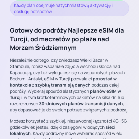
Każdy plan obejmuje natychmiastową aktywację i
obsługę hotspotów
Gotowy do podróży Najlepsze eSIM dla
Turcji, od meczetów po plaże nad
Morzem Śródziemnym
Niezależnie od tego, czy zwiedzasz Wielki Bazar w
Stambule, robisz wspaniałe zdjęcia wschodu słońca nad
Kapadocją, czy też wylegujesz się na wspaniałych plażach
Bodrum i Antalyi, eSIM w Turcji pozwala ci
pozostać w
kontakcie
z
szybką transmisją danych
podczas całej
podróży. Wybieraj spośród elastycznych
planów eSIM w
Turcji
, w tym krótkoterminowych pakietów na kilka dni lub
rozszerzonych
30-dniowych planów transmisji danych
,
aby dopasować je do swoich potrzeb związanych z podróżą.
Możesz korzystać z szybkiej, niezawodnej łączności 4G i 5G,
gdziekolwiek jesteś, dzięki zasięgowi wiodących
sieci
lokalnych
. Każdy podróżny może wybierać spośród wielu