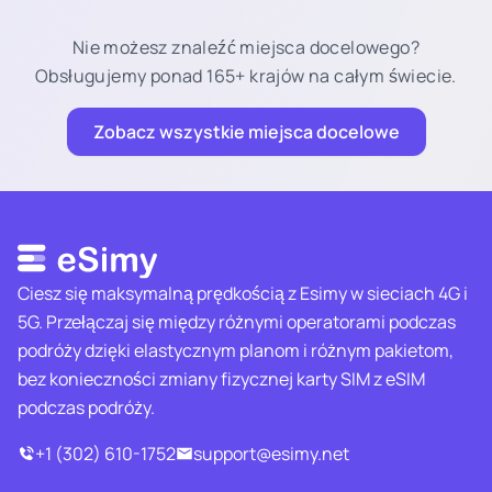
Nie możesz znaleźć miejsca docelowego?
Obsługujemy ponad 165+ krajów na całym świecie.
Zobacz wszystkie miejsca docelowe
Ciesz się maksymalną prędkością z Esimy w sieciach 4G i
5G. Przełączaj się między różnymi operatorami podczas
podróży dzięki elastycznym planom i różnym pakietom,
bez konieczności zmiany fizycznej karty SIM z eSIM
podczas podróży.
+1 (302) 610-1752
support@esimy.net