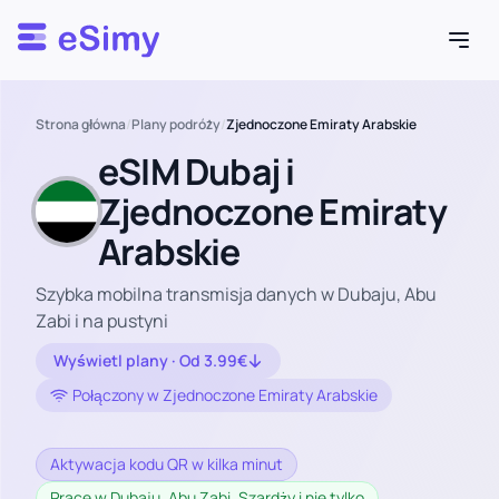
Esimy
Strona główna
/
Plany podróży
/
Zjednoczone Emiraty Arabskie
eSIM Dubaj i
Zjednoczone Emiraty
Arabskie
Szybka mobilna transmisja danych w Dubaju, Abu
Zabi i na pustyni
Wyświetl plany · Od 3.99€
Połączony w Zjednoczone Emiraty Arabskie
Aktywacja kodu QR w kilka minut
Prace w Dubaju, Abu Zabi, Szardży i nie tylko