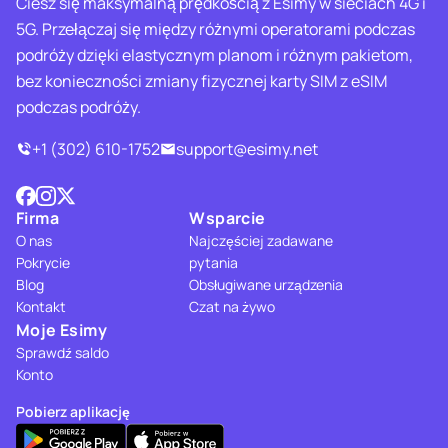
Ciesz się maksymalną prędkością z Esimy w sieciach 4G i
5G. Przełączaj się między różnymi operatorami podczas
podróży dzięki elastycznym planom i różnym pakietom,
bez konieczności zmiany fizycznej karty SIM z eSIM
podczas podróży.
+1 (302) 610-1752
support@esimy.net
Firma
Wsparcie
O nas
Najczęściej zadawane
Pokrycie
pytania
Blog
Obsługiwane urządzenia
Kontakt
Czat na żywo
Moje Esimy
Sprawdź saldo
Konto
Pobierz aplikację