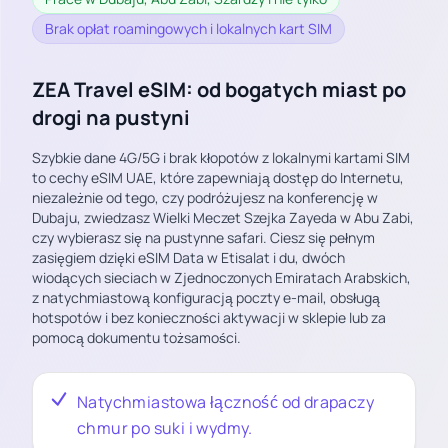
Brak opłat roamingowych i lokalnych kart SIM
ZEA Travel eSIM: od bogatych miast po
drogi na pustyni
Szybkie dane 4G/5G i brak kłopotów z lokalnymi kartami SIM
to cechy eSIM UAE, które zapewniają dostęp do Internetu,
niezależnie od tego, czy podróżujesz na konferencję w
Dubaju, zwiedzasz Wielki Meczet Szejka Zayeda w Abu Zabi,
czy wybierasz się na pustynne safari. Ciesz się pełnym
zasięgiem dzięki eSIM Data w Etisalat i du, dwóch
wiodących sieciach w Zjednoczonych Emiratach Arabskich,
z natychmiastową konfiguracją poczty e-mail, obsługą
hotspotów i bez konieczności aktywacji w sklepie lub za
pomocą dokumentu tożsamości.
Natychmiastowa łączność od drapaczy
chmur po suki i wydmy.