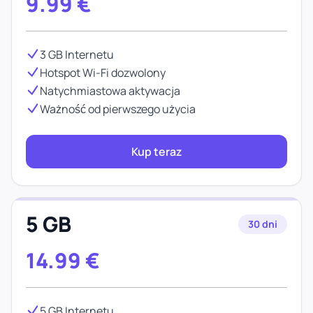
9.99
€
3 GB Internetu
Hotspot Wi-Fi dozwolony
Natychmiastowa aktywacja
Ważność od pierwszego użycia
Kup teraz
5 GB
30 dni
14.99
€
5 GB Internetu