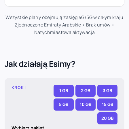
Wszystkie plany obejmują zasięg 4G/5G w całym kraju
Zjednoczone Emiraty Arabskie • Brak umów •
Natychmiastowa aktywacja
Jak działają Esimy?
KROK I
1 GB
2 GB
3 GB
5 GB
10 GB
15 GB
20 GB
Wybierz pakiet