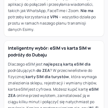
aplikacji do połączeń i przesyłania wiadomości,
takich jak WhatsApp, FaceTime i Zoom.
Nie ma
potrzeby korzystania
z VPN
– wszystko działa po
prostu w ramach naszego planu transmisji
danych Esimy.
Inteligentny wybór: eSIM vs karta SIM w
podróży do Dubaju
Dlaczego eSIM jest
najlepszą kartą eSIM dla
podróżujących
do ZEA
? W przeciwieństwie do
fizycznej
karty SIM dla turystów
, która wymaga
znalezienia sklepu, rejestracji i wymiany chipów,
karta eSIM jest cyfrowa. Możesz kupić kartę
eSIM
ZEA
online przed wylotem, zainstalować ją w
ciągu kilku minut i połączyć się natychmiast po
przylocie. Koniec z zastanawianiem się, czy
Wi-Fi