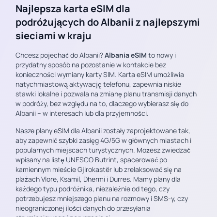
Najlepsza karta eSIM dla
podróżujących do Albanii z najlepszymi
sieciami w kraju
Chcesz pojechać do Albanii?
Albania eSIM
to nowy i
przydatny sposób na pozostanie w kontakcie bez
konieczności wymiany karty SIM. Karta eSIM umożliwia
natychmiastową aktywację telefonu, zapewnia niskie
stawki lokalne i pozwala na zmianę planu transmisji danych
w podróży, bez względu na to, dlaczego wybierasz się do
Albanii – w interesach lub dla przyjemności.
Nasze plany eSIM dla Albanii zostały zaprojektowane tak,
aby zapewnić szybki zasięg 4G/5G w głównych miastach i
popularnych miejscach turystycznych. Możesz zwiedzać
wpisany na listę UNESCO Butrint, spacerować po
kamiennym mieście Gjirokastër lub zrelaksować się na
plażach Vlore, Ksamil, Dhermi i Durres. Mamy plany dla
każdego typu podróżnika, niezależnie od tego, czy
potrzebujesz mniejszego planu na rozmowy i SMS-y, czy
nieograniczonej ilości danych do przesyłania