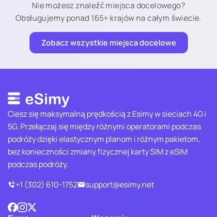
Nie możesz znaleźć miejsca docelowego?
Obsługujemy ponad 165+ krajów na całym świecie.
Zobacz wszystkie miejsca docelowe
Ciesz się maksymalną prędkością z Esimy w sieciach 4G i
5G. Przełączaj się między różnymi operatorami podczas
podróży dzięki elastycznym planom i różnym pakietom,
bez konieczności zmiany fizycznej karty SIM z eSIM
podczas podróży.
+1 (302) 610-1752
support@esimy.net