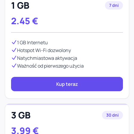
1 GB
7 dni
2.45
€
1 GB Internetu
Hotspot Wi-Fi dozwolony
Natychmiastowa aktywacja
Ważność od pierwszego użycia
Kup teraz
3 GB
30 dni
3.99
€