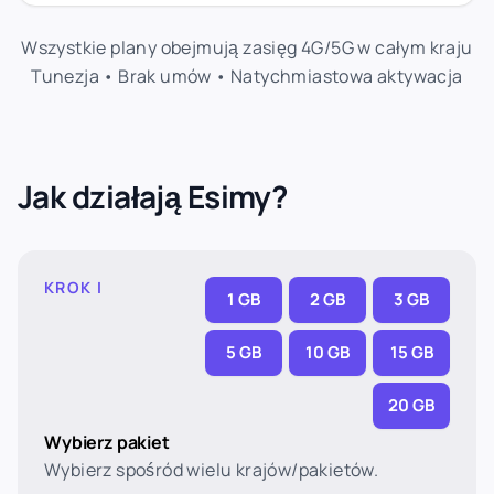
Wszystkie plany obejmują zasięg 4G/5G w całym kraju
Tunezja • Brak umów • Natychmiastowa aktywacja
Jak działają Esimy?
KROK I
1 GB
2 GB
3 GB
5 GB
10 GB
15 GB
20 GB
Wybierz pakiet
Wybierz spośród wielu krajów/pakietów.