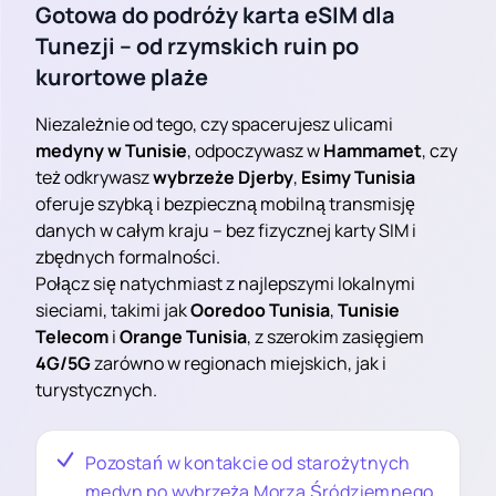
Gotowa do podróży karta eSIM dla
Tunezji – od rzymskich ruin po
kurortowe plaże
Niezależnie od tego, czy spacerujesz ulicami
medyny w Tunisie
, odpoczywasz w
Hammamet
, czy
też odkrywasz
wybrzeże Djerby
,
Esimy Tunisia
oferuje szybką i bezpieczną mobilną transmisję
danych w całym kraju – bez fizycznej karty SIM i
zbędnych formalności.
Połącz się natychmiast z najlepszymi lokalnymi
sieciami, takimi jak
Ooredoo Tunisia
,
Tunisie
Telecom
i
Orange Tunisia
, z szerokim zasięgiem
4G/5G
zarówno w regionach miejskich, jak i
turystycznych.
Pozostań w kontakcie od starożytnych
medyn po wybrzeża Morza Śródziemnego