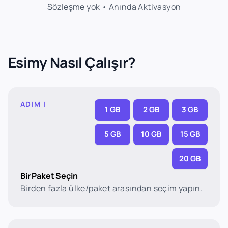
Sözleşme yok • Anında Aktivasyon
Esimy Nasıl Çalışır?
ADIM I
1 GB
2 GB
3 GB
5 GB
10 GB
15 GB
20 GB
Bir Paket Seçin
Birden fazla ülke/paket arasından seçim yapın.