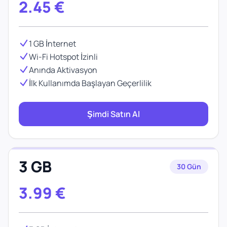
2.45
€
1 GB İnternet
Wi-Fi Hotspot İzinli
Anında Aktivasyon
İlk Kullanımda Başlayan Geçerlilik
Şimdi Satın Al
3 GB
30 Gün
3.99
€