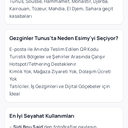
Tunus, Sousse, Hammamet, Monastir, Djerba,
Kairouan, Tozeur, Mahdia, El Djem, Sahara geçit
kasabaları
Gezginler Tunus'ta Neden Esimy'yi Seçiyor?
E-posta ile Anında Teslim Edilen QR Kodu
Turistik Bölgeler ve Şehirler Arasında Çalışır
Hotspot/Tethering Desteklenir
Kimlik Yok, Mağaza Ziyareti Yok, Dolaşım Ücreti
Yok
Tatilciler, İş Gezginleri ve Dijital Göçebeler için
İdeal
En İyi Seyahat Kullanımları
–
Sidi Bou Said
‘den fotoğraflar paylaşın