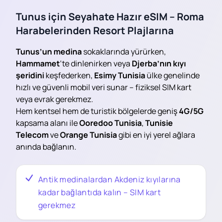
Tunus için Seyahate Hazır eSIM – Roma
Harabelerinden Resort Plajlarına
Tunus’un medina
sokaklarında yürürken,
Hammamet
‘te dinlenirken veya
Djerba’nın kıyı
şeridini
keşfederken,
Esimy Tunisia
ülke genelinde
hızlı ve güvenli mobil veri sunar – fiziksel SIM kart
veya evrak gerekmez.
Hem kentsel hem de turistik bölgelerde geniş
4G/5G
kapsama alanı ile
Ooredoo Tunisia
,
Tunisie
Telecom
ve
Orange Tunisia
gibi en iyi yerel ağlara
anında bağlanın.
Antik medinalardan Akdeniz kıyılarına
kadar bağlantıda kalın – SIM kart
gerekmez