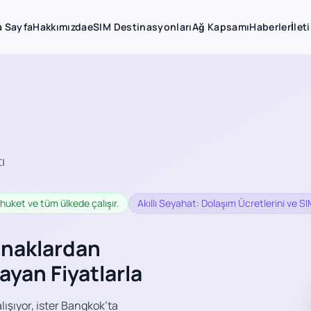
 Sayfa
Hakkımızda
eSIM Destinasyonları
Ağ Kapsamı
Haberler
İlet
ı
uket ve tüm ülkede çalışır.
Akıllı Seyahat: Dolaşım Ücretlerini ve SI
pınaklardan
ayan Fiyatlarla
ışıyor, ister Bangkok’ta