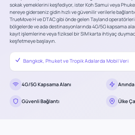
sokak yemeklerini keşfediyor, ister Koh Samui veya Phuket
nereye giderseniz gidin hızlı ve güvenilir verilerle bağlant
TrueMove H ve DTAC gibi önde gelen Tayland operatörlerin
bölgelerde ve ada destinasyonlarında 4G/5G kapsama alan
kayıt işlemlerine veya fiziksel bir SIM karta ihtiyaç duymad
keşfetmeye başlayın.
Bangkok, Phuket ve Tropik Adalarda Mobil Veri
4G/5G Kapsama Alanı
Anında
Güvenli Bağlantı
Ülke Ç