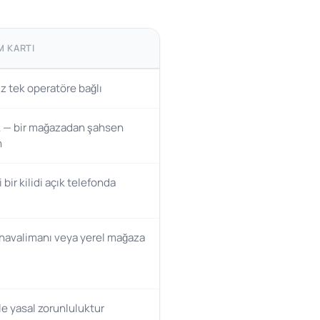
M KARTI
iz tek operatöre bağlı
 — bir mağazadan şahsen
n
bir kilidi açık telefonda
 havalimanı veya yerel mağaza
le yasal zorunluluktur