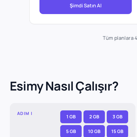
Şimdi Satın Al
Tüm planlara 
Esimy Nasıl Çalışır?
ADIM I
1 GB
2 GB
3 GB
5 GB
10 GB
15 GB