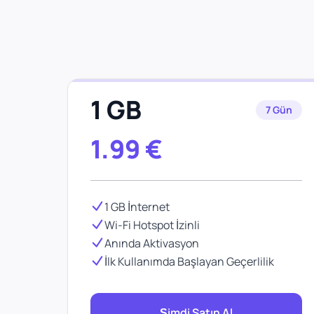
1 GB
7 Gün
1.99
€
1 GB İnternet
Wi-Fi Hotspot İzinli
Anında Aktivasyon
İlk Kullanımda Başlayan Geçerlilik
Şimdi Satın Al