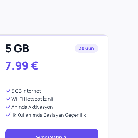
5 GB
30 Gün
7.99
€
5 GB İnternet
Wi-Fi Hotspot İzinli
Anında Aktivasyon
İlk Kullanımda Başlayan Geçerlilik
Şimdi Satın Al