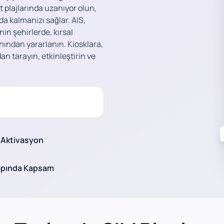
 plajlarında uzanıyor olun,
ıda kalmanızı sağlar. AIS,
in şehirlerde, kırsal
ından yararlanın. Kiosklara,
an tarayın, etkinleştirin ve
 Aktivasyon
apında Kapsam