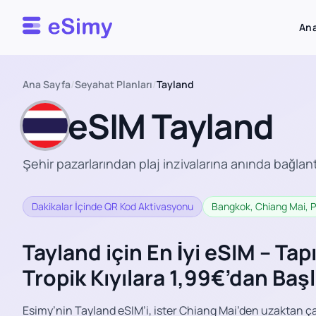
Esimy
Ana
Ana Sayfa
/
Seyahat Planları
/
Tayland
eSIM Tayland
Şehir pazarlarından plaj inzivalarına anında bağlant
Dakikalar İçinde QR Kod Aktivasyonu
Bangkok, Chiang Mai, Ph
Tayland için En İyi eSIM – Ta
Tropik Kıyılara 1,99€’dan Başl
Esimy’nin Tayland eSIM’i, ister Chiang Mai’den uzaktan çal