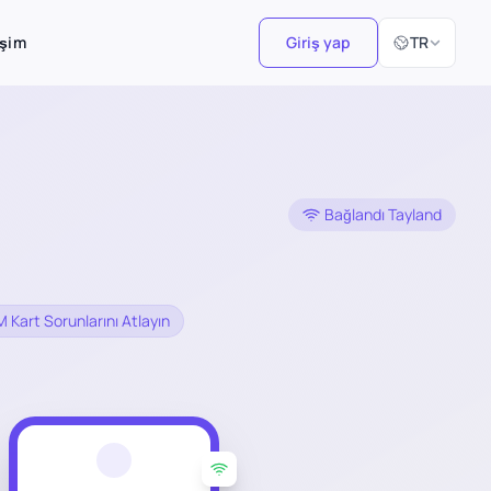
Dil Seçiniz
işim
Giriş yap
TR
Bağlandı Tayland
M Kart Sorunlarını Atlayın