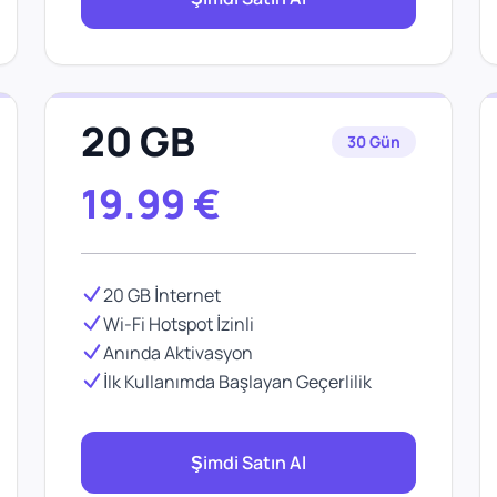
20 GB
30 Gün
19.99
€
20 GB İnternet
Wi-Fi Hotspot İzinli
Anında Aktivasyon
İlk Kullanımda Başlayan Geçerlilik
Şimdi Satın Al