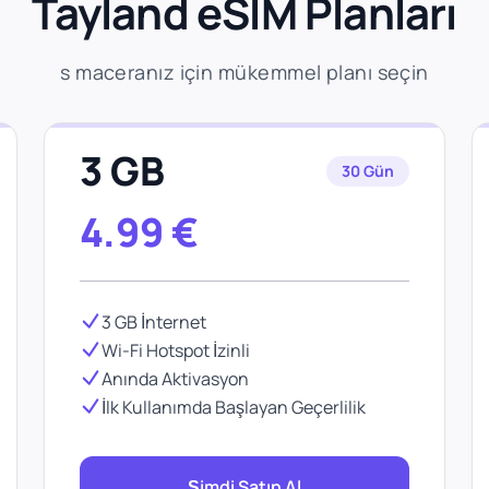
Tayland eSIM Planları
s maceranız için mükemmel planı seçin
3 GB
30 Gün
4.99
€
3 GB İnternet
Wi-Fi Hotspot İzinli
Anında Aktivasyon
İlk Kullanımda Başlayan Geçerlilik
Şimdi Satın Al