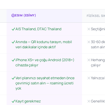
ESIM (ESIMY)
FIZIKSEL SI
AIS Thailand, DTAC Thailand
Seçtiğin
Anında — QR kodunu tarayın, mobil
30-60 dk
veri dakikalar içinde aktif
satın alı
iPhone XS+ ve çoğu Android (2018+)
Herhangi 
cihazda çalışır
çalışır
Veri planınızı seyahat etmeden önce
Yalnızca
çevrimiçi satın alın — roaming ücreti
yok
Kayıt gerekmez
Genellik