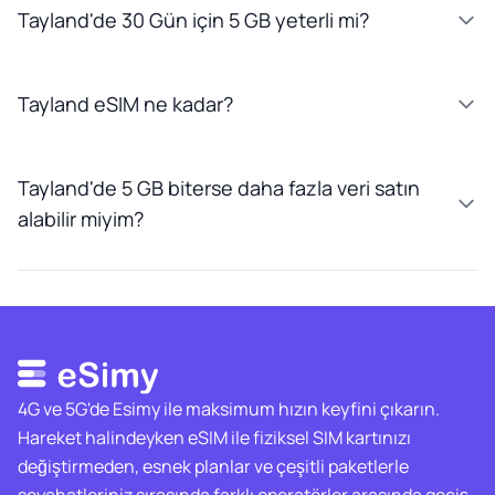
Tayland'de 30 Gün için 5 GB yeterli mi?
Tayland eSIM ne kadar?
Tayland'de 5 GB biterse daha fazla veri satın
alabilir miyim?
4G ve 5G'de Esimy ile maksimum hızın keyfini çıkarın.
Hareket halindeyken eSIM ile fiziksel SIM kartınızı
değiştirmeden, esnek planlar ve çeşitli paketlerle