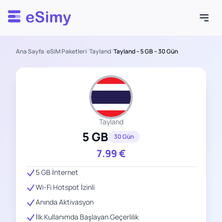
Esimy
Ana Sayfa
/
eSIM Paketleri
/
Tayland
/
Tayland – 5 GB – 30 Gün
Tayland
5 GB
30 Gün
7.99
€
5 GB İnternet
Wi-Fi Hotspot İzinli
Anında Aktivasyon
İlk Kullanımda Başlayan Geçerlilik