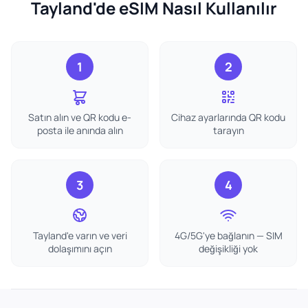
Tayland'de eSIM Nasıl Kullanılır
1
2
Satın alın ve QR kodu e-
Cihaz ayarlarında QR kodu
posta ile anında alın
tarayın
3
4
Tayland'e varın ve veri
4G/5G'ye bağlanın — SIM
dolaşımını açın
değişikliği yok