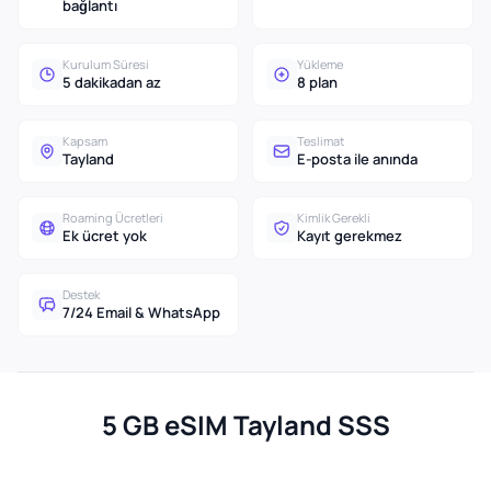
bağlantı
Kurulum Süresi
Yükleme
5 dakikadan az
8 plan
Kapsam
Teslimat
Tayland
E-posta ile anında
Roaming Ücretleri
Kimlik Gerekli
Ek ücret yok
Kayıt gerekmez
Destek
7/24 Email & WhatsApp
5 GB eSIM Tayland SSS