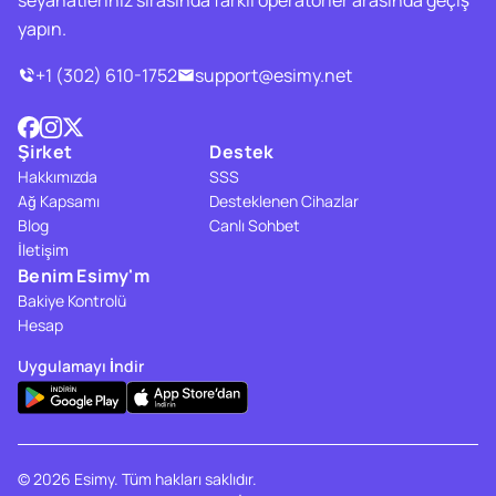
seyahatleriniz sırasında farklı operatörler arasında geçiş
yapın.
+1 (302) 610-1752
support@esimy.net
Şirket
Destek
Hakkımızda
SSS
Ağ Kapsamı
Desteklenen Cihazlar
Blog
Canlı Sohbet
İletişim
Benim Esimy'm
Bakiye Kontrolü
Hesap
Uygulamayı İndir
© 2026 Esimy. Tüm hakları saklıdır.