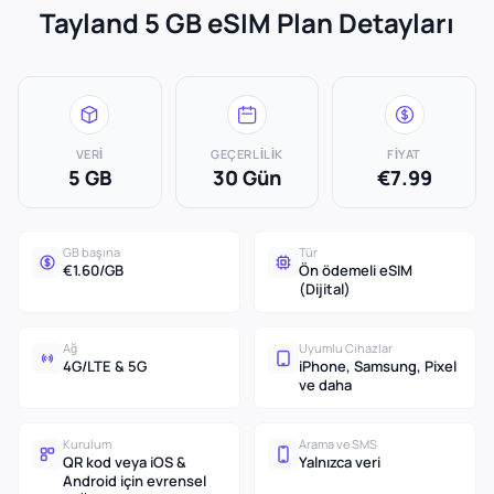
Tayland 5 GB eSIM Plan Detayları
VERI
GEÇERLILIK
FIYAT
5 GB
30 Gün
€7.99
GB başına
Tür
€1.60/GB
Ön ödemeli eSIM
(Dijital)
Ağ
Uyumlu Cihazlar
4G/LTE & 5G
iPhone, Samsung, Pixel
ve daha
Kurulum
Arama ve SMS
QR kod veya iOS &
Yalnızca veri
Android için evrensel