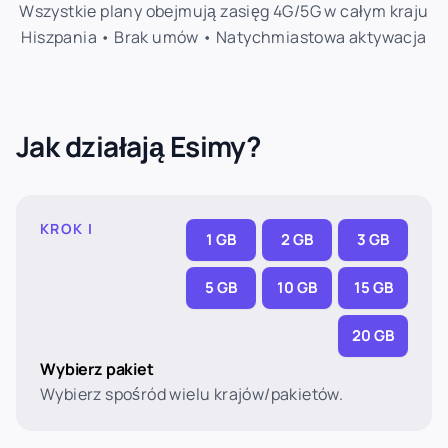
Wszystkie plany obejmują zasięg 4G/5G w całym kraju
Hiszpania • Brak umów • Natychmiastowa aktywacja
Jak działają Esimy?
KROK I
1 GB
2 GB
3 GB
5 GB
10 GB
15 GB
20 GB
Wybierz pakiet
Wybierz spośród wielu krajów/pakietów.