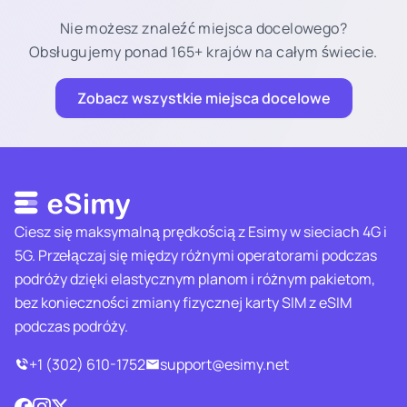
Nie możesz znaleźć miejsca docelowego?
Obsługujemy ponad 165+ krajów na całym świecie.
Zobacz wszystkie miejsca docelowe
Ciesz się maksymalną prędkością z Esimy w sieciach 4G i
5G. Przełączaj się między różnymi operatorami podczas
podróży dzięki elastycznym planom i różnym pakietom,
bez konieczności zmiany fizycznej karty SIM z eSIM
podczas podróży.
+1 (302) 610-1752
support@esimy.net