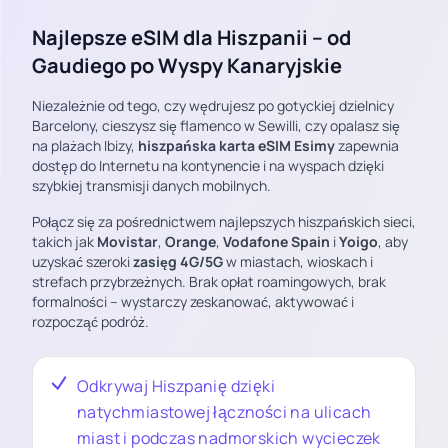
Najlepsze eSIM dla Hiszpanii – od
Gaudiego po Wyspy Kanaryjskie
Niezależnie od tego, czy wędrujesz po gotyckiej dzielnicy
Barcelony, cieszysz się flamenco w Sewilli, czy opalasz się
na plażach Ibizy,
hiszpańska karta eSIM Esimy
zapewnia
dostęp do Internetu na kontynencie i na wyspach dzięki
szybkiej transmisji danych mobilnych.
Połącz się za pośrednictwem najlepszych hiszpańskich sieci,
takich jak
Movistar
,
Orange
,
Vodafone Spain
i
Yoigo
, aby
uzyskać szeroki
zasięg 4G/5G
w miastach, wioskach i
strefach przybrzeżnych. Brak opłat roamingowych, brak
formalności – wystarczy zeskanować, aktywować i
rozpocząć podróż.
Odkrywaj Hiszpanię dzięki
natychmiastowej łączności na ulicach
miast i podczas nadmorskich wycieczek