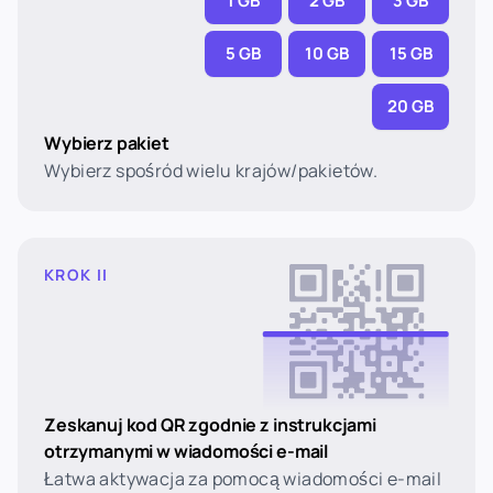
1 GB
2 GB
3 GB
5 GB
10 GB
15 GB
20 GB
Wybierz pakiet
Wybierz spośród wielu krajów/pakietów.
KROK II
Zeskanuj kod QR zgodnie z instrukcjami
otrzymanymi w wiadomości e-mail
Łatwa aktywacja za pomocą wiadomości e-mail