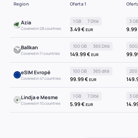
Region
Oferta 1
Ofert
1 GB
7 Ditë
3 G
Azia
Covered in 28 countries
3.49
€
9.99
EUR
100 GB
365 Ditë
50G
Ballkan
Covered in 11 countries
149.99
€
99.
EUR
100 GB
365 ditë
200
eSIM Evropë
Covered in 47 countries
99.99
€
149.
EUR
1 GB
7 Ditë
3 G
Lindja e Mesme
Covered in 10 countries
5.99
€
14.9
EUR