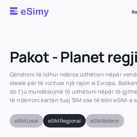
Esimy
Ba
Pakot - Planet reg
Qëndroni të lidhur ndërsa udhëtoni nëpër vend
ideale për të vizituar një rajon si Evropa, Ball
do t’ju mundësojmë të udhëtoni nëpër të gjith
të ndërroni kartën tuaj SIM ose të blini eSIM-a s
eSIM Lokal
eSIM Regjional
eSIM Boteror