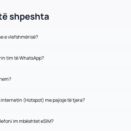
të shpeshta
me e vlefshmërisë?
in tim të WhatsApp?
idhem?
internetin (Hotspot) me pajisje të tjera?
elefoni im mbështet eSIM?