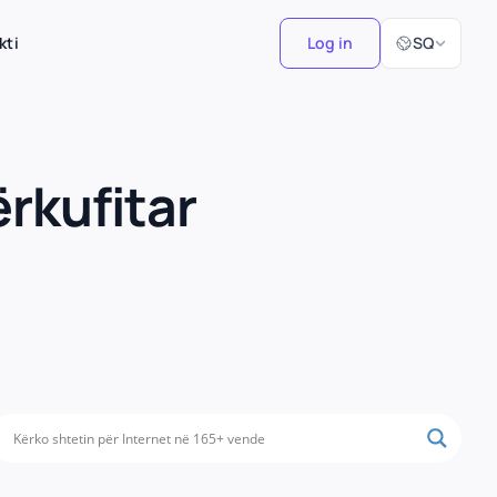
Zgjidh Gjuhën
kti
Log in
SQ
rkufitar