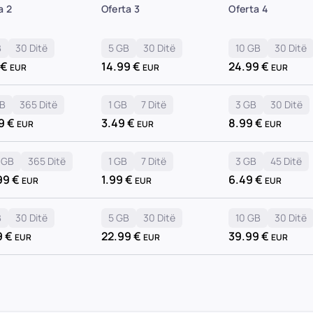
a 2
Oferta 3
Oferta 4
B
30 Ditë
5 GB
30 Ditë
10 GB
30 Ditë
€
14.99
€
24.99
€
EUR
EUR
EUR
B
365 Ditë
1 GB
7 Ditë
3 GB
30 Ditë
99
€
3.49
€
8.99
€
EUR
EUR
EUR
 GB
365 Ditë
1 GB
7 Ditë
3 GB
45 Ditë
99
€
1.99
€
6.49
€
EUR
EUR
EUR
B
30 Ditë
5 GB
30 Ditë
10 GB
30 Ditë
9
€
22.99
€
39.99
€
EUR
EUR
EUR