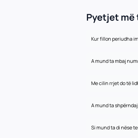
Pyetjet më 
Kur fillon periudha i
A mund ta mbaj numr
Me cilin rrjet do të l
A mund ta shpërndaj 
Si mund ta di nëse t