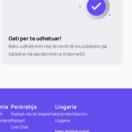
Gati per te udhetuar!
Bëni udhëtimin më të mirë të mundshëm pa
telashe në perdorimin e Internetit.
nia
Perkrahja
Llogaria
sh
Pyetjet më të shpeshta
Kontrollo Bilancin
mëria
Pajisjet
Llogaria
Live Chat
Merr Aplikacionin