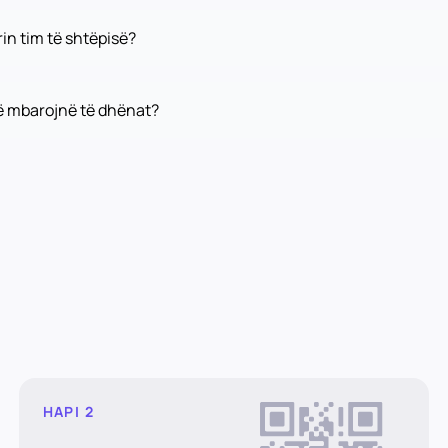
n tim të shtëpisë?
 mbarojnë të dhënat?
HAPI 2