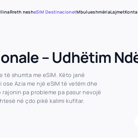
llina
Rreth nesh
eSIM Destinacionet
Mbulueshmëria
Lajmet
Konta
jionale – Udhëtim Ndë
e të shumta me eSIM. Këto janë
kani ose Azia me një eSIM të vetëm dhe
ë rajonin pa probleme pa pasur nevojë
htesë në çdo pikë kalimi kufitar.