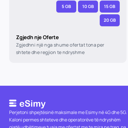
5 GB
10 GB
15 GB
20 GB
Zgjedh nje Oferte
Zgjedhni një nga shume ofertat tona per
shtete dhe regjion te ndryshme
Perjetoni shpejtësinë maksimale me Esimy në 4G dhe 5G.
Kaloni permes shteteve dhe operatorëve të ndryshëm
gjatë udhëtimeve tuaja me ofertat me te mira ne treg, pa