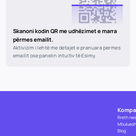
Skanoni kodin QR me udhëzimet e marra
përmes emailit.
Aktivizim i lehtë me detajet e pranuara permes
emailit ose panelin intuitiv të Esimy.
Kompa
Rreth ne
Mbuluesh
Blog