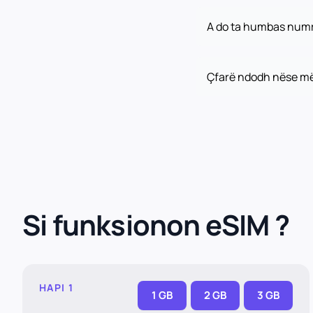
A do ta humbas numri
Çfarë ndodh nëse më
Si funksionon eSIM ?
HAPI 1
1 GB
2 GB
3 GB