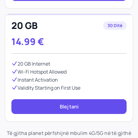
20 GB
30 Ditë
14.99
€
20 GB Internet
Wi-Fi Hotspot Allowed
Instant Activation
Validity Starting on First Use
Blej tani
Të gjitha planet përfshijnë mbulim 4G/5G në të gjithë