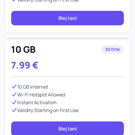
Blej tani
10 GB
30 Ditë
7.99
€
10 GB Internet
Wi-Fi Hotspot Allowed
Instant Activation
Validity Starting on First Use
Blej tani