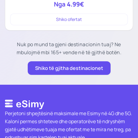
Nga
4.99€
Shiko ofertat
Nuk po mund ta gjeni destinacionin tuaj? Ne
mbulojmë mbi 165+ vende në të gjithë botën.
Shiko të gjitha destinacionet
Perjetoni shpejtësinë maksimale me Esimy në 4G dhe 5G.
Kaloni permes shteteve dhe operatorëve të ndryshëm
gjatë udhëtimeve tuaja me ofertat me te mira ne treg, pa
ndryshuar sim kartelen tuaj aktuale.