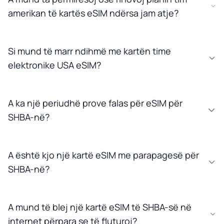
amerikan të kartës eSIM ndërsa jam atje?
Si mund të marr ndihmë me kartën time
elektronike USA eSIM?
A ka një periudhë prove falas për eSIM për
SHBA-në?
A është kjo një kartë eSIM me parapagesë për
SHBA-në?
A mund të blej një kartë eSIM të SHBA-së në
internet përpara se të fluturoj?