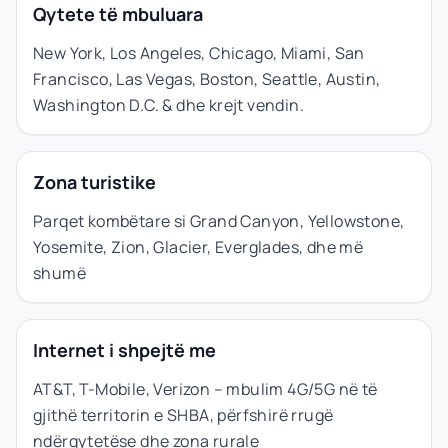
Qytete të mbuluara
New York, Los Angeles, Chicago, Miami, San
Francisco, Las Vegas, Boston, Seattle, Austin,
Washington D.C. & dhe krejt vendin.
Zona turistike
Parqet kombëtare si Grand Canyon, Yellowstone,
Yosemite, Zion, Glacier, Everglades, dhe më
shumë
Internet i shpejtë me
AT&T, T-Mobile, Verizon – mbulim 4G/5G në të
gjithë territorin e SHBA, përfshirë rrugë
ndërqytetëse dhe zona rurale