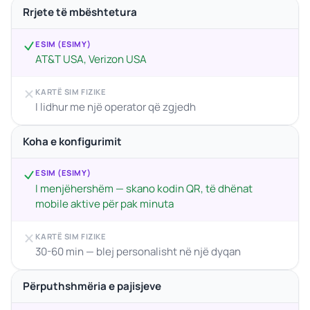
Rrjete të mbështetura
ESIM (ESIMY)
AT&T USA, Verizon USA
KARTË SIM FIZIKE
I lidhur me një operator që zgjedh
Koha e konfigurimit
ESIM (ESIMY)
I menjëhershëm — skano kodin QR, të dhënat
mobile aktive për pak minuta
KARTË SIM FIZIKE
30-60 min — blej personalisht në një dyqan
Përputhshmëria e pajisjeve