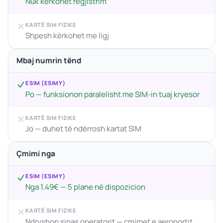
Nuk kërkohet regjistrim
KARTË SIM FIZIKE
Shpesh kërkohet me ligj
Mbaj numrin tënd
ESIM (ESIMY)
Po — funksionon paralelisht me SIM-in tuaj kryesor
KARTË SIM FIZIKE
Jo — duhet të ndërrosh kartat SIM
Çmimi nga
ESIM (ESIMY)
Nga 1.49€ — 5 plane në dispozicion
KARTË SIM FIZIKE
Ndryshon sipas operatorit — çmimet e aeroportit