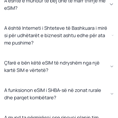
A është e mundur të bëj dhe të marr thirrje me
eSIM?
A është Interneti i Shteteve të Bashkuara i mirë
si për udhëtarët e biznesit ashtu edhe për ata
me pushime?
Çfarë e bën këtë eSIM të ndryshëm nga një
kartë SIM e vërtetë?
A funksionon eSIM i SHBA-së në zonat rurale
dhe parqet kombëtare?
A mund ta përmirësoj ose rinovoj planin tim