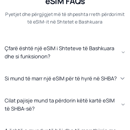
eSIM FAQs
Pyetjet dhe përgjigjet më të shpeshta rreth përdorimit
të eSIM-it në Shtetet e Bashkuara
Çfarë është një eSIM i Shteteve të Bashkuara
dhe si funksionon?
Si mund të marr një eSIM për të hyrë në SHBA?
Cilat pajisje mund ta përdorin këtë kartë eSIM
të SHBA-së?