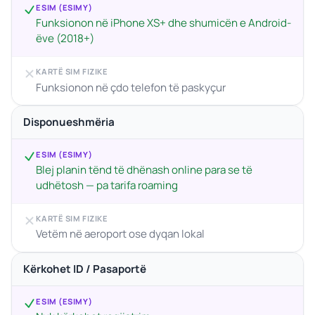
ESIM (ESIMY)
Funksionon në iPhone XS+ dhe shumicën e Android-
ëve (2018+)
KARTË SIM FIZIKE
Funksionon në çdo telefon të paskyçur
Disponueshmëria
ESIM (ESIMY)
Blej planin tënd të dhënash online para se të
udhëtosh — pa tarifa roaming
KARTË SIM FIZIKE
Vetëm në aeroport ose dyqan lokal
Kërkohet ID / Pasaportë
ESIM (ESIMY)