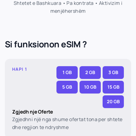
Shtetet e Bashkuara • Pa kontrata • Aktivizim i
menjëhershëm
Si funksionon eSIM ?
HAPI 1
1 GB
2 GB
3 GB
5 GB
10 GB
15 GB
20 GB
Zgjedh nje Oferte
Zgjedhni një nga shume ofertat tona per shtete
dhe regjion te ndryshme