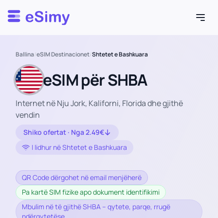
Esimy
Ballina
/
eSIM Destinacionet
/
Shtetet e Bashkuara
eSIM për SHBA
Internet në Nju Jork, Kaliforni, Florida dhe gjithë
vendin
Shiko ofertat · Nga 2.49€
I lidhur në Shtetet e Bashkuara
QR Code dërgohet në email menjëherë
Pa kartë SIM fizike apo dokument identifikimi
Mbulim në të gjithë SHBA – qytete, parqe, rrugë
ndërqytetëse