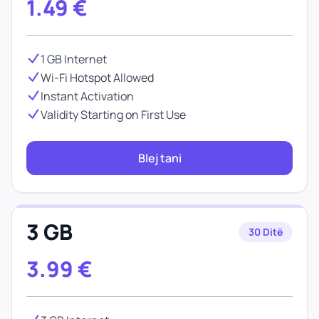
1.49
€
1 GB Internet
Wi-Fi Hotspot Allowed
Instant Activation
Validity Starting on First Use
Blej tani
3 GB
30 Ditë
3.99
€