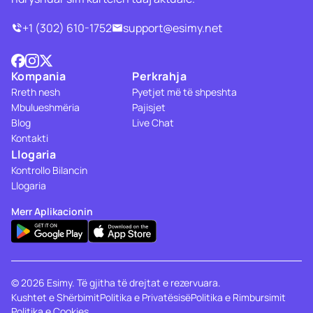
+1 (302) 610-1752
support@esimy.net
Kompania
Perkrahja
Rreth nesh
Pyetjet më të shpeshta
Mbulueshmëria
Pajisjet
Blog
Live Chat
Kontakti
Llogaria
Kontrollo Bilancin
Llogaria
Merr Aplikacionin
© 2026 Esimy. Të gjitha të drejtat e rezervuara.
Kushtet e Shërbimit
Politika e Privatësisë
Politika e Rimbursimit
Politika e Cookies