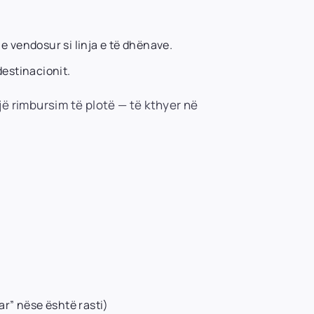
 e vendosur si linja e të dhënave.
destinacionit.
jë rimbursim të plotë — të kthyer në
ar” nëse është rasti)