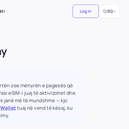
Zgjidh Gjuhën
kti
Log in
SQ
my
artën ose mënyrën e pagesës që
asi eSIM-i juaj të aktivizohet dhe
nuk janë më të mundshme — kjo
 Wallet
tuaj në vend të kësaj, ku
imy.