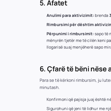
5. Afatet
Anulimi para aktivizimit:
brenda
Rimbursimi për dështim aktivizi
Përpunimi i rimbursimit:
sapo të 
mënyrën tjetër me të cilën keni pa
llogarisë suaj menjëherë sapo mir
6. Çfarë të bëni nëse 
Para se të kërkoni rimbursim, ju lu
minutash.
Konfirmoni që pajisja juaj është n
Sigurohuni që jeni të lidhur me një