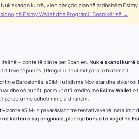
. Nuk skadon kurrë, vlen për çdo plan të ardhshëm Esim
ksionojnë Esimy Wallet dhe Programi i Besnikërisë →
Italinë — donte të blinte për Spanjën.
Nuk e skanoi kurrë 
 ditëve të punës. (Rregulli i anulimit para aktivizimit.)
rtin e Barcelonës. eSIM-i u lidh me Movistar dhe shkarkoi
izuar dhe në punë), por mund t’i kreditojmë
Esimy Wallet
e t
r t’i përdorur në udhëtimin e ardhshëm.
tivizonte eSIM-in pavarësisht tre tentativave të instalimit 
 në kartën e saj origjinale
, plus një
bonus të vogël në Es