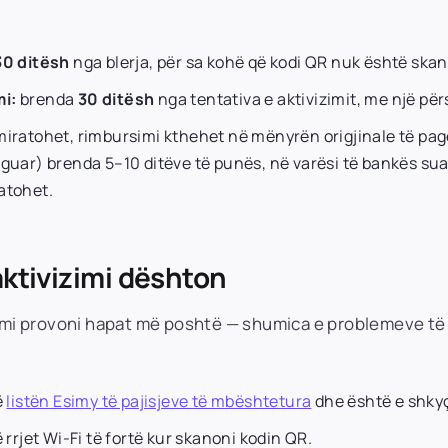
30 ditësh
nga blerja, për sa kohë që kodi QR nuk është skan
mi:
brenda
30 ditësh
nga tentativa e aktivizimit, me një për
miratohet, rimbursimi kthehet në mënyrën origjinale të pag
guar) brenda 5–10 ditëve të punës, në varësi të bankës suaj
atohet.
aktivizimi dështon
temi provoni hapat më poshtë — shumica e problemeve të
ë
listën Esimy të pajisjeve të mbështetura
dhe është e shkyç
 rrjet Wi-Fi të fortë kur skanoni kodin QR.