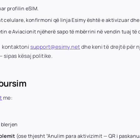
uar profilin eSIM.
t celulare, konfirmoni që linja Esimy është e aktivizuar dhe
tin e Aviacionit njëherë sapo të mbërrini në vendin tuaj të 
:
kontaktoni
support@esimy.net
dhe keni të drejtë për n
 sipas kësaj politike.
mbursim
t
me:
 blerjen
blemit
(ose thjesht “Anulim para aktivizimit — QR i paskanu