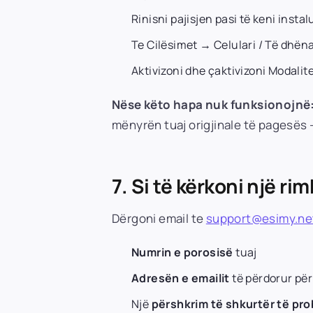
Rinisni pajisjen pasi të keni instal
Te Cilësimet → Celulari / Të dhëna
Aktivizoni dhe çaktivizoni Modalite
Nëse këto hapa nuk funksionojnë
mënyrën tuaj origjinale të pagesës —
7. Si të kërkoni një ri
Dërgoni email te
support@esimy.ne
Numrin e porosisë
tuaj
Adresën e emailit
të përdorur për
Një
përshkrim të shkurtër të pro