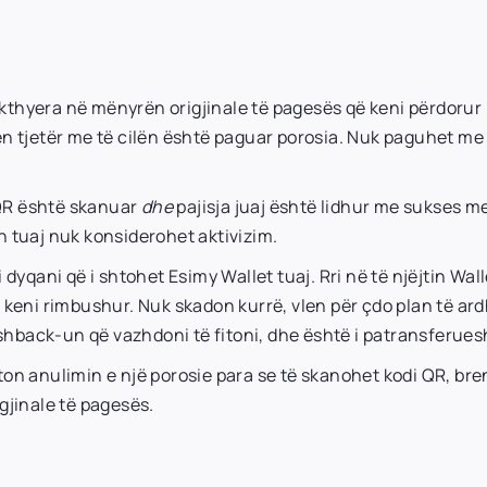
thyera në mënyrën origjinale të pagesës që keni përdorur n
n tjetër me të cilën është paguar porosia. Nuk paguhet me
.
 QR është skanuar
dhe
pajisja juaj është lidhur me sukses me
nin tuaj nuk konsiderohet aktivizim.
 dyqani që i shtohet Esimy Wallet tuaj. Rri në të njëjtin Wa
ë keni rimbushur. Nuk skadon kurrë, vlen për çdo plan të 
back-un që vazhdoni të fitoni, dhe është i patransferue
n anulimin e një porosie para se të skanohet kodi QR, bren
gjinale të pagesës.