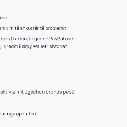
uar.
shkrim të shkurtër të problemit.
esës (kartën, llogarinë PayPal ose
. Krediti Esimy Wallet i shtohet
 aktivizimit zgjidhen brenda pesë
ur nga operatori.