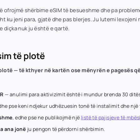
 të ofrojmë shërbime eSIM të besueshme dhe pa probleme.
t ku jeni para, gjatë dhe pas blerjes. Ju lutemi lexojeni 
 diçka nuk ju është e qartë.
sim të plotë
plotë — të kthyer në kartën ose mënyrën e pagesës që
QR
— anulimi para aktivizimit është i mundur brenda 30 ditës
he pse keni ndjekur udhëzuesin tonë të instalimit dhe një 
hshme
, edhe pse ne publikojmë një
listë të pajisjeve të mbë
ga ana jonë
ju pengon të përdorni shërbimin.