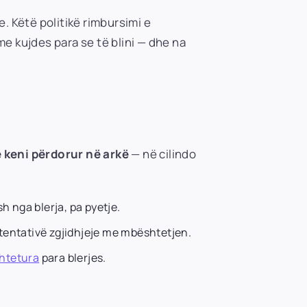
 Këtë politikë rimbursimi e
me kujdes para se të blini — dhe na
 keni përdorur në arkë
— në cilindo
h nga blerja, pa pyetje.
tentativë zgjidhjeje me mbështetjen.
shtetura
para blerjes.