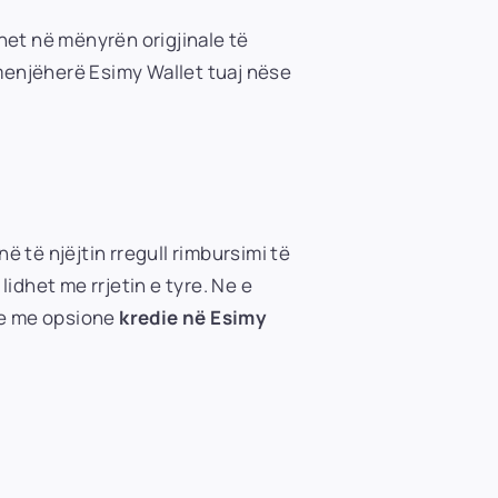
het në mënyrën origjinale të
 menjëherë Esimy Wallet tuaj nëse
ë të njëjtin rregull rimbursimi të
lidhet me rrjetin e tyre. Ne e
e me opsione
kredie në Esimy