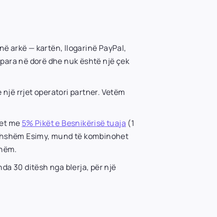
ë arkë — kartën, llogarinë PayPal,
 para në dorë dhe nuk është një çek
 një rrjet operatori partner. Vetëm
llet me
5% Pikët e Besnikërisë tuaja
(1
ardhshëm Esimy, mund të kombinohet
shëm.
da 30 ditësh nga blerja, për një