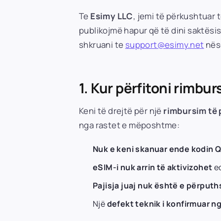
Te
Esimy LLC
, jemi të përkushtuar
publikojmë hapur që të dini saktësish
shkruani te
support@esimy.net
nëse
1. Kur përfitoni rimbur
Keni të drejtë për një
rimbursim të 
nga rastet e mëposhtme:
Nuk e keni skanuar ende kodin 
eSIM-i nuk arrin të aktivizohet
ed
Pajisja juaj nuk është e përput
Një
defekt teknik i konfirmuar n