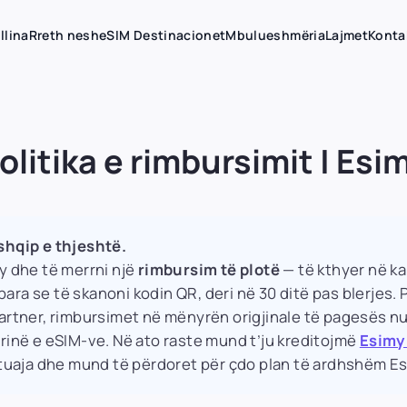
llina
Rreth nesh
eSIM Destinacionet
Mbulueshmëria
Lajmet
Konta
olitika e rimbursimit | Esi
shqip e thjeshtë.
y dhe të merrni një
rimbursim të plotë
— të kthyer në k
ra se të skanoni kodin QR, deri në 30 ditë pas blerjes. P
partner, rimbursimet në mënyrën origjinale të pagesës 
rinë e eSIM-ve. Në ato raste mund t’ju kreditojmë
Esimy
ë tuaja dhe mund të përdoret për çdo plan të ardhshëm Es