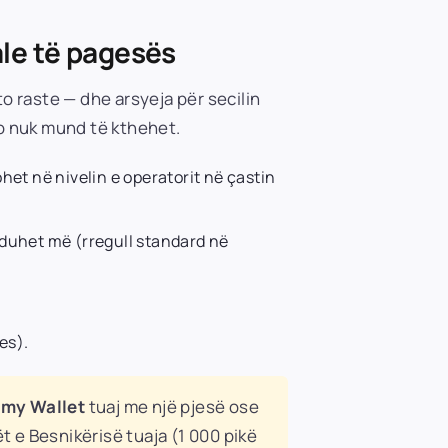
ale të pagesës
 raste — dhe arsyeja për secilin
sto nuk mund të kthehet.
et në nivelin e operatorit në çastin
 duhet më (rregull standard në
es).
imy Wallet
tuaj me një pjesë ose
t e Besnikërisë tuaja (1 000 pikë