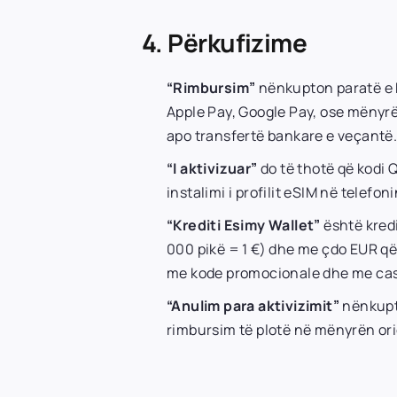
4. Përkufizime
“Rimbursim”
nënkupton paratë e k
Apple Pay, Google Pay, ose mënyrë
apo transfertë bankare e veçantë
“I aktivizuar”
do të thotë që kodi
instalimi i profilit eSIM në telefo
“Krediti Esimy Wallet”
është kredi
000 pikë = 1 €) dhe me çdo EUR q
me kode promocionale dhe me cash
“Anulim para aktivizimit”
nënkupto
rimbursim të plotë në mënyrën ori