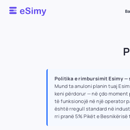
Esimy
Ba
P
Politika e rimbursimit Esimy — 
Mund ta anuloni planin tuaj Esim
keni përdorur — në çdo moment pa
të funksionojë në një operator 
është rregull standard në indust
rri pranë 5% Pikët e Besnikëris