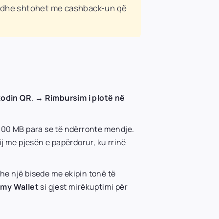
y dhe shtohet me cashback-un që
kodin QR
. →
Rimbursim i plotë në
 100 MB para se të ndërronte mendje.
ij me pjesën e papërdorur, ku rrinë
dhe një bisede me ekipin tonë të
imy Wallet
si gjest mirëkuptimi për