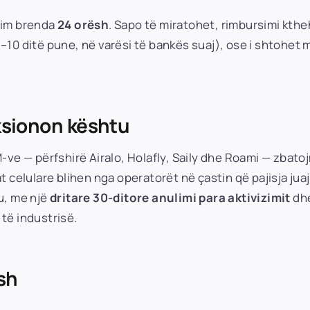
sim brenda
24 orësh
. Sapo të miratohet, rimbursimi kthe
–10 ditë pune, në varësi të bankës suaj), ose i shtohet
nksionon kështu
-ve — përfshirë Airalo, Holafly, Saily dhe Roami — zbatojn
 celulare blihen nga operatorët në çastin që pajisja juaj 
u, me një
dritare 30-ditore anulimi para aktivizimit
dh
të industrisë.
sh