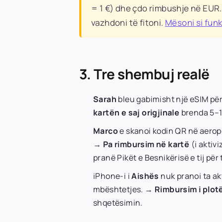
= 1 €) dhe çdo rimbushje në EUR
vazhdoni të fitoni.
Mësoni si fun
3. Tre shembuj realë
Sarah
bleu gabimisht një eSIM për 
kartën e saj origjinale
brenda 5–10
Marco
e skanoi kodin QR në aeropo
→
Pa rimbursim në kartë
(i aktiv
pranë Pikët e Besnikërisë e tij pë
iPhone-i i
Aishës
nuk pranoi ta ak
mbështetjes. →
Rimbursim i plotë
shqetësimin.