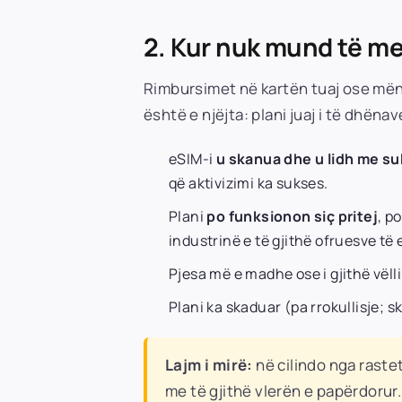
2. Kur nuk mund të me
Rimbursimet në kartën tuaj ose mën
është e njëjta: plani juaj i të dhëna
eSIM-i
u skanua dhe u lidh me s
që aktivizimi ka sukses.
Plani
po funksionon siç pritej
, p
industrinë e të gjithë ofruesve të
Pjesa më e madhe ose i gjithë vëll
Plani ka skaduar (pa rrokullisje; 
Lajm i mirë:
në cilindo nga raste
me të gjithë vlerën e papërdorur.