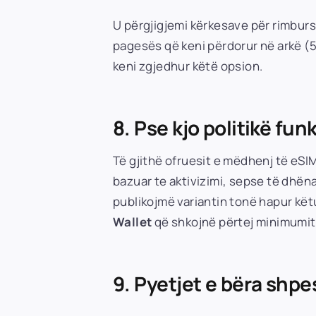
U përgjigjemi kërkesave për rimbur
pagesës që keni përdorur në arkë (5
keni zgjedhur këtë opsion.
8. Pse kjo politikë fu
Të gjithë ofruesit e mëdhenj të eSIM
bazuar te aktivizimi, sepse të dhënat
publikojmë variantin tonë hapur kët
Wallet
që shkojnë përtej minimumit 
9. Pyetjet e bëra shpe