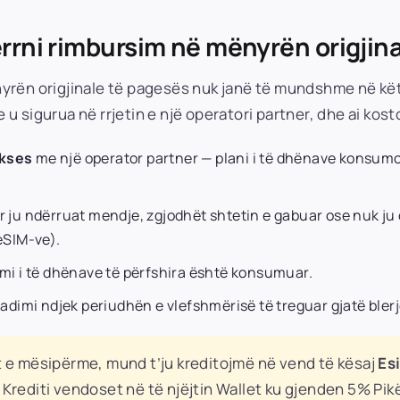
rrni rimbursim në mënyrën origjin
yrën origjinale të pagesës nuk janë të mundshme në këto
ve u sigurua në rrjetin e një operatori partner, dhe ai ko
ukses
me një operator partner — plani i të dhënave konsumoh
or ju ndërruat mendje, zgjodhët shtetin e gabuar ose nuk ju
 eSIM-ve).
imi i të dhënave të përfshira është konsumuar.
skadimi ndjek periudhën e vlefshmërisë të treguar gjatë blerj
t e mësipërme, mund t’ju kreditojmë në vend të kësaj
Es
 Krediti vendoset në të njëjtin Wallet ku gjenden 5% Pikë