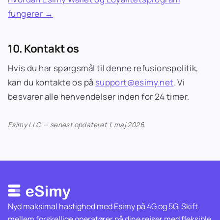
fungerer →
10. Kontakt os
Hvis du har spørgsmål til denne refusionspolitik,
kan du kontakte os på
support@esimy.net
. Vi
besvarer alle henvendelser inden for 24 timer.
Esimy LLC — senest opdateret 1. maj 2026.
Nyd maksimal hastighed med Esimy på 4G og 5G. Skift
mellem forskellige operatører på dine rejser med fleksible