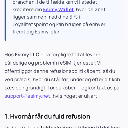
branchen. I de tilfælde kan vi i stedet
kreditere din
Esimy Wallet
, hvor beløbet
ligger sammen med dine 5 % i
Loyalitetspoint og kan bruges på enhver
fremtidig Esimy-plan.
Hos
Esimy LLC
er vi forpligtet til at levere
pålidelige og problemfri eSIM-tjenester. Vi
offentliggør denne refusionspolitik åbent, så du
ved præcis, hvor du står før, under og efter dit køb.
Læs den grundigt, før du køber — og kontakt os på
support@esimy.net
, hvis noget er uklart.
1. Hvornår får du fuld refusion
Du har ret til en
fuld refusion — tilbage til det kort