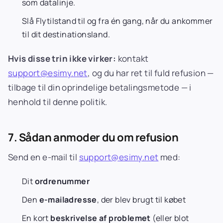
som datalinje.
Slå Flytilstand til og fra én gang, når du ankommer
til dit destinationsland.
Hvis disse trin ikke virker:
kontakt
support@esimy.net
, og du har ret til fuld refusion —
tilbage til din oprindelige betalingsmetode — i
henhold til denne politik.
7. Sådan anmoder du om refusion
Send en e-mail til
support@esimy.net
med:
Dit
ordrenummer
Den
e-mailadresse
, der blev brugt til købet
En kort
beskrivelse af problemet
(eller blot