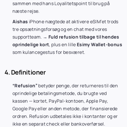
sammen med hans Loyalitetspoint til brug på
næste rejse.
Aishas
iPhone nægtede at aktivere eSIM’et trods
tre opsætningsforsøg og en chat med vores
supportteam. →
Fuld refusion tilbage til hendes
oprindelige kort
, plus en lille
Esimy Wallet-bonus
som kulancegestus for besværet.
4. Definitioner
“Refusion”
betyder penge, der returneres til den
oprindelige betalingsmetode, du brugte ved
kassen — kortet, PayPal-kontoen, Apple Pay,
Google Pay eller anden metode, der finansierede
ordren. Refusion udbetales ikke i kontanter og er
ikke en separat check eller bankoverførsel.