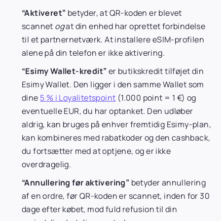
“Aktiveret”
betyder, at QR-koden er blevet
scannet
og
at din enhed har oprettet forbindelse
til et partnernetværk. At installere eSIM-profilen
alene på din telefon er ikke aktivering.
“Esimy Wallet-kredit”
er butikskredit tilføjet din
Esimy Wallet. Den ligger i den samme Wallet som
dine
5 % i Loyalitetspoint
(1.000 point = 1 €) og
eventuelle EUR, du har optanket. Den udløber
aldrig, kan bruges på enhver fremtidig Esimy-plan,
kan kombineres med rabatkoder og den cashback,
du fortsætter med at optjene, og er ikke
overdragelig.
“Annullering før aktivering”
betyder annullering
af en ordre, før QR-koden er scannet, inden for 30
dage efter købet, mod fuld refusion til din