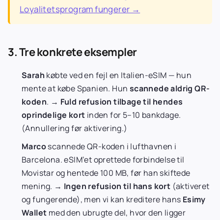
Loyalitetsprogram fungerer →
3. Tre konkrete eksempler
Sarah
købte ved en fejl en Italien-eSIM — hun
mente at købe Spanien. Hun
scannede aldrig QR-
koden
. →
Fuld refusion tilbage til hendes
oprindelige kort
inden for 5–10 bankdage.
(Annullering før aktivering.)
Marco
scannede QR-koden i lufthavnen i
Barcelona. eSIM’et oprettede forbindelse til
Movistar og hentede 100 MB, før han skiftede
mening. →
Ingen refusion til hans kort
(aktiveret
og fungerende), men vi kan kreditere hans
Esimy
Wallet
med den ubrugte del, hvor den ligger