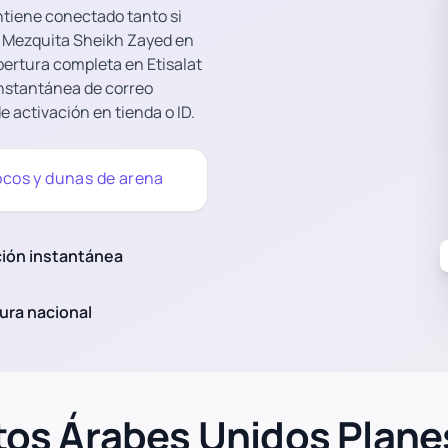
ntiene conectado tanto si
an Mezquita Sheikh Zayed en
obertura completa en Etisalat
 instantánea de correo
e activación en tienda o ID.
ocos y dunas de arena
ción instantánea
ura nacional
tos Árabes Unidos Plane