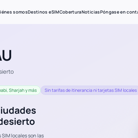
iénes somos
Destinos eSIM
Cobertura
Noticias
Póngase en cont
AU
sierto
habi, Sharjah y más
Sin tarifas de itinerancia ni tarjetas SIM locales
ciudades
desierto
 SIM locales son las