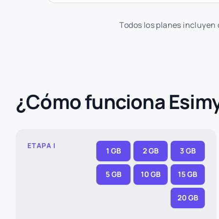
Todos los planes incluyen
¿Cómo funciona Esim
ETAPA I
1 GB
2 GB
3 GB
5 GB
10 GB
15 GB
20 GB