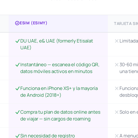
ESIM (ESIMY)
TARJETA SI
DU UAE, e& UAE (formerly Etisalat
Limitada
UAE)
Instantáneo — escanea el código QR,
30-60 mi
datos móviles activos en minutos
una tien
Funciona en iPhone XS+ y la mayoría
Funciona
de Android (2018+)
desbloq
Compra tu plan de datos online antes
Solo en 
de viajar — sin cargos de roaming
Sin necesidad de registro
A menudo