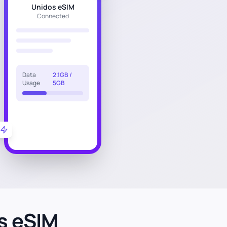
Unidos eSIM
Connected
Data
2.1GB /
Usage
5GB
s eSIM