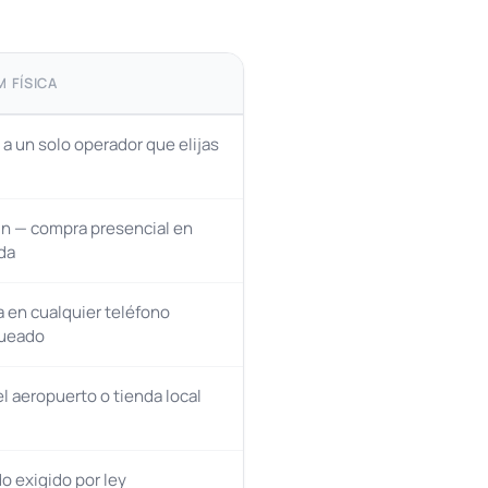
M FÍSICA
 a un solo operador que elijas
n — compra presencial en
da
 en cualquier teléfono
ueado
el aeropuerto o tienda local
 exigido por ley