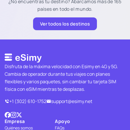
¿No encuentras tu destino? Abarcamos más de 165
países en todo el mundo.
Ver todos los destinos
Disfruta de la máxima velocidad con Esimy en 4G y 5G.
Cambia de operador durante tus viajes con planes
flexibles y varios paquetes, sin cambiar tu tarjeta SIM
física con eSIM mientras te desplazas.
+1 (302) 610-1752
support@esimy.net
Empresa
Apoyo
Quiénes somos
FAQs