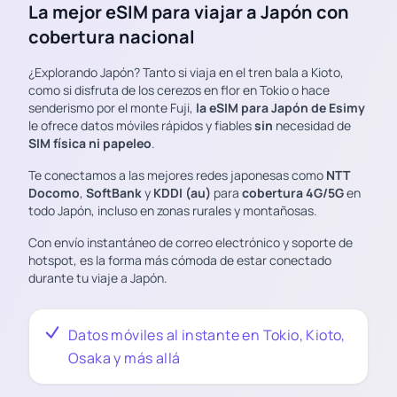
La mejor eSIM para viajar a Japón con
cobertura nacional
¿Explorando Japón? Tanto si viaja en el tren bala a Kioto,
como si disfruta de los cerezos en flor en Tokio o hace
senderismo por el monte Fuji,
la eSIM para Japón de Esimy
le ofrece datos móviles rápidos y fiables
sin
necesidad de
SIM física ni papeleo
.
Te conectamos a las mejores redes japonesas como
NTT
Docomo
,
SoftBank
y
KDDI (au)
para
cobertura 4G/5G
en
todo Japón, incluso en zonas rurales y montañosas.
Con envío instantáneo de correo electrónico y soporte de
hotspot, es la forma más cómoda de estar conectado
durante tu viaje a Japón.
Datos móviles al instante en Tokio, Kioto,
Osaka y más allá