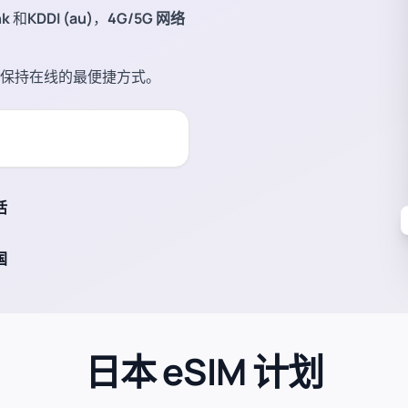
nk
和
KDDI (au)
，
4G/5G 网络
保持在线的最便捷方式。
活
国
日本 eSIM 计划