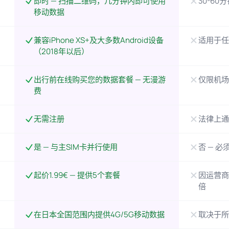
即时 — 扫描二维码，几分钟内即可使用
30-60
移动数据
兼容iPhone XS+及大多数Android设备
适用于任
（2018年以后）
出行前在线购买您的数据套餐 — 无漫游
仅限机场
费
无需注册
法律上通
是 — 与主SIM卡并行使用
否 — 必
起价1.99€ — 提供5个套餐
因运营商
倍
在日本全国范围内提供4G/5G移动数据
取决于所