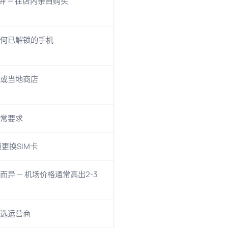
分钟 — 在店内亲自购买
何已解锁的手机
或当地商店
常要求
须更换SIM卡
而异 — 机场价格通常高出2-3
选运营商