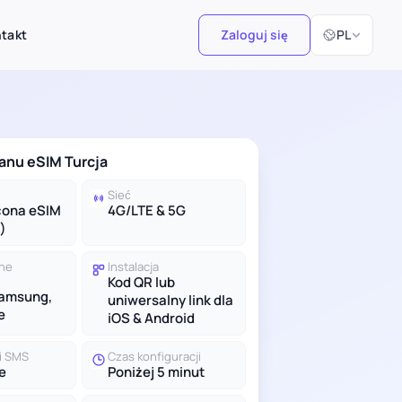
Wybierz język
takt
Zaloguj się
PL
anu eSIM Turcja
Sieć
cona eSIM
4G/LTE & 5G
)
lne
Instalacja
Kod QR lub
Samsung,
uniwersalny link dla
e
iOS & Android
 i SMS
Czas konfiguracji
e
Poniżej 5 minut