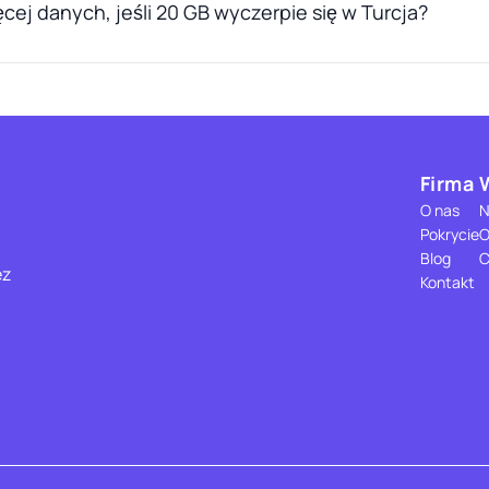
cej danych, jeśli 20 GB wyczerpie się w Turcja?
Firma
O nas
N
Pokrycie
O
Blog
C
ez
Kontakt