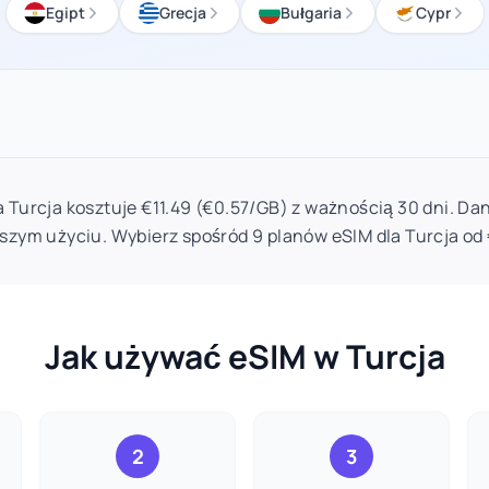
Egipt
Grecja
Bułgaria
Cypr
a Turcja kosztuje €11.49 (€0.57/GB) z ważnością 30 dni. Dan
szym użyciu. Wybierz spośród 9 planów eSIM dla Turcja od 
Jak używać eSIM w Turcja
2
3