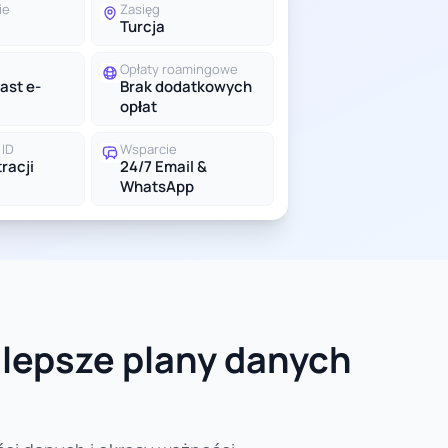
ie
Zasięg
Turcja
Opłaty roamingowe
ast e-
Brak dodatkowych
opłat
ID
Wsparcie
racji
24/7 Email &
WhatsApp
jlepsze plany danych