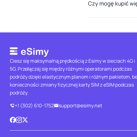
Czy mogę kupić wię
Ciesz się maksymalną prędkością z Esimy w sieciach 4G i
5G. Przełączaj się między różnymi operatorami podczas
podróży dzięki elastycznym planom i różnym pakietom, b
konieczności zmiany fizycznej karty SIM z eSIM podczas
podróży.
+1 (302) 610-1752
support@esimy.net