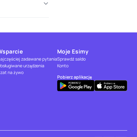
Wsparcie
Moje Esimy
ajczęściej zadawane pytania
Sprawdź saldo
bsługiwane urządzenia
Konto
zat na żywo
Pobierz aplikację