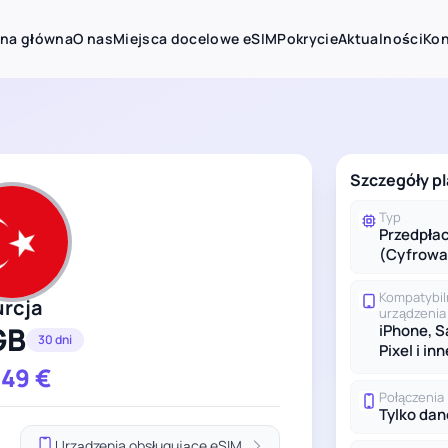
ona główna
O nas
Miejsca docelowe eSIM
Pokrycie
Aktualności
Kon
Szczegóły pl
Typ
Przedpła
(Cyfrowa
Kompatybi
urcja
urządzenia
GB
iPhone, 
30 dni
Pixel i inn
.49
€
Połączenia
Tylko dan
Urządzenia obsługujące eSIM