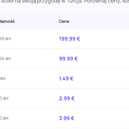
 eSIM na swoją przygodę w Turcja. Porównaj ceny, iloś
ażność
Cena
199.99
€
65 dni
99.99
€
65 dni
1.49
€
 dni
2.99
€
0 dni
3.99
€
0 dni