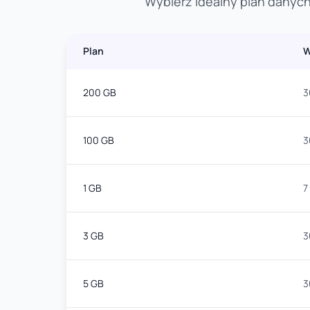
Wybierz idealny plan danych
Plan
W
200 GB
3
100 GB
3
1 GB
7
3 GB
3
5 GB
3