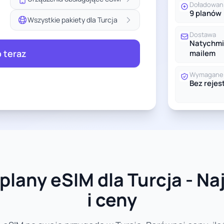
Doładowan
9 planów
Wszystkie pakiety dla Turcja
Dostawa
Natychmi
 teraz
mailem
Wymagane 
Bez rejest
plany eSIM dla Turcja - Na
i ceny