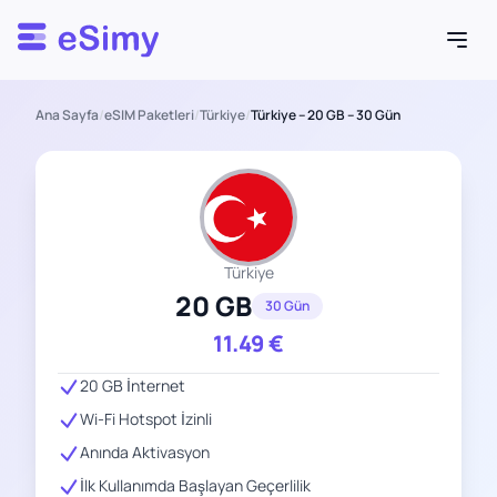
Esimy
Ana Sayfa
/
eSIM Paketleri
/
Türkiye
/
Türkiye – 20 GB – 30 Gün
Türkiye
20 GB
30 Gün
11.49
€
20 GB İnternet
Wi-Fi Hotspot İzinli
Anında Aktivasyon
İlk Kullanımda Başlayan Geçerlilik