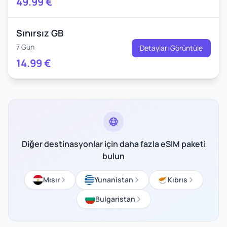
49.99
€
Sınırsız GB
7 Gün
Detayları Görüntüle
14.99
€
Diğer destinasyonlar için daha fazla eSIM paketi
bulun
Mısır
Yunanistan
Kıbrıs
Bulgaristan