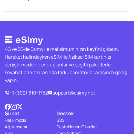
4G ve 5G'de Esimy ile maksimum hızın keyfini çıkarın.
Hareket halindeyken eSIM ile fiziksel SIM kartınızı
değiştirmeden, esnek planlar ve çeşitli paketlerle
seyahatleriniz sırasında farklı operatörler arasında geçiş
yapın.
+1 (302) 610-1752
support@esimy.net
Şirket
Destek
Hakkımızda
SSS
Ağ Kapsamı
Desteklenen Cihazlar
Blog
Canlı Sohbet