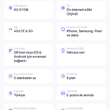
GB başına
Tür
€0.57/GB
Ön ödemeli eSIM
(Dijital)
Ağ
Uyumlu Cihazlar
4G/LTE & 5G
iPhone, Samsung, Pixel
ve daha
Kurulum
Arama ve SMS
QR kod veya iOS &
Yalnızca veri
Android için evrensel
bağlantı
Kurulum Süresi
Yükleme
5 dakikadan az
9 plan
Kapsam
Teslimat
Türkiye
E-posta ile anında
Roaming Ücretleri
Kimlik Gerekli