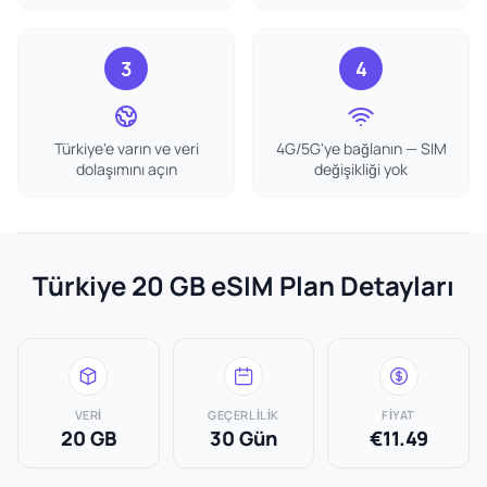
3
4
Türkiye'e varın ve veri
4G/5G'ye bağlanın — SIM
dolaşımını açın
değişikliği yok
Türkiye 20 GB eSIM Plan Detayları
VERI
GEÇERLILIK
FIYAT
20 GB
30 Gün
€11.49