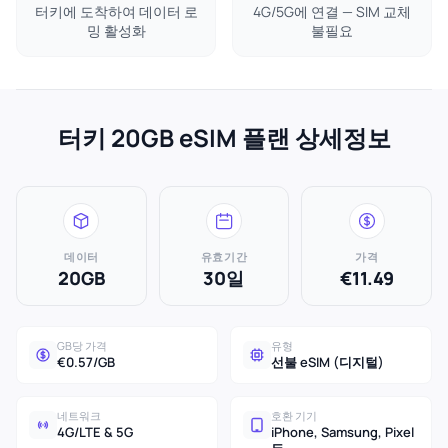
터키에 도착하여 데이터 로
4G/5G에 연결 — SIM 교체
밍 활성화
불필요
터키 20GB eSIM 플랜 상세정보
데이터
유효기간
가격
20GB
30일
€11.49
GB당 가격
유형
€0.57/GB
선불 eSIM (디지털)
네트워크
호환 기기
4G/LTE & 5G
iPhone, Samsung, Pixel