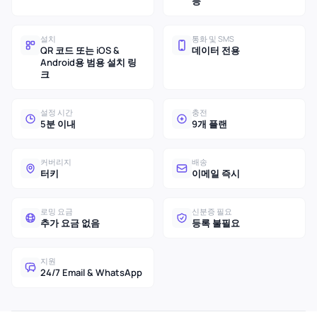
등
설치
통화 및 SMS
QR 코드 또는 iOS &
데이터 전용
Android용 범용 설치 링
크
설정 시간
충전
5분 이내
9개 플랜
커버리지
배송
터키
이메일 즉시
로밍 요금
신분증 필요
추가 요금 없음
등록 불필요
지원
24/7 Email & WhatsApp