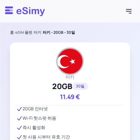
Esimy
홈
/
eSIM 플랜
/
터키
/
터키 – 20GB – 30일
터키
20GB
30일
11.49
€
20GB 인터넷
Wi-Fi 핫스팟 허용
즉시 활성화
첫 사용 시부터 유효 기간