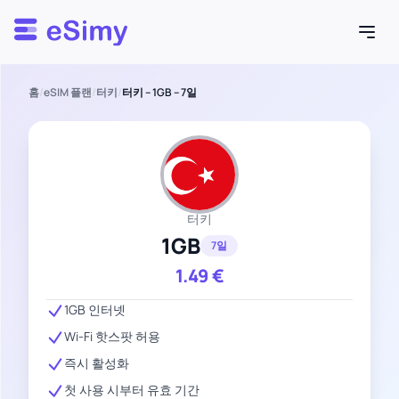
Esimy
홈
/
eSIM 플랜
/
터키
/
터키 – 1GB – 7일
터키
1GB
7일
1.49
€
1GB 인터넷
Wi-Fi 핫스팟 허용
즉시 활성화
첫 사용 시부터 유효 기간