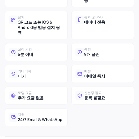
등
설치
통화 및 SMS
QR 코드 또는 iOS &
데이터 전용
Android용 범용 설치 링
크
설정 시간
충전
5분 이내
9개 플랜
커버리지
배송
터키
이메일 즉시
로밍 요금
신분증 필요
추가 요금 없음
등록 불필요
지원
24/7 Email & WhatsApp