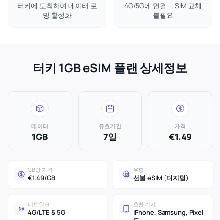
터키에 도착하여 데이터 로
4G/5G에 연결 — SIM 교체
밍 활성화
불필요
터키 1GB eSIM 플랜 상세정보
데이터
유효기간
가격
1GB
7일
€1.49
GB당 가격
유형
€1.49/GB
선불 eSIM (디지털)
네트워크
호환 기기
4G/LTE & 5G
iPhone, Samsung, Pixel