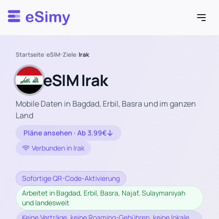
Esimy
Startseite
/
eSIM-Ziele
/
Irak
eSIM Irak
Mobile Daten in Bagdad, Erbil, Basra und im ganzen
Land
Pläne ansehen · Ab 3.99€
Verbunden in Irak
Sofortige QR-Code-Aktivierung
Arbeitet in Bagdad, Erbil, Basra, Najaf, Sulaymaniyah
und landesweit
Keine Verträge, keine Roaming-Gebühren, keine lokale