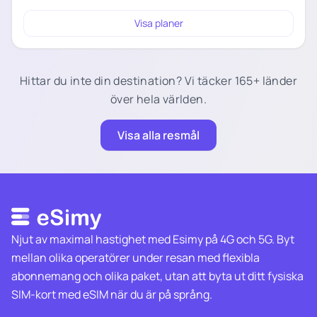
Visa planer
Hittar du inte din destination? Vi täcker 165+ länder
över hela världen.
Visa alla resmål
Njut av maximal hastighet med Esimy på 4G och 5G. Byt
mellan olika operatörer under resan med flexibla
abonnemang och olika paket, utan att byta ut ditt fysiska
SIM-kort med eSIM när du är på språng.