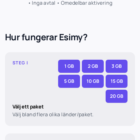
• Inga avtal • Omedelbar aktivering
Hur fungerar Esimy?
STEG I
1 GB
2 GB
3 GB
5 GB
10 GB
15 GB
20 GB
Välj ett paket
Välj bland flera olika länder/paket.