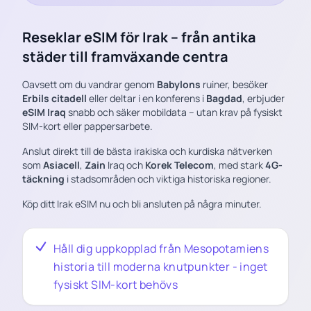
Reseklar eSIM för Irak – från antika
städer till framväxande centra
Oavsett om du vandrar genom
Babylons
ruiner, besöker
Erbils citadell
eller deltar i en konferens i
Bagdad
, erbjuder
eSIM Iraq
snabb och säker mobildata – utan krav på fysiskt
SIM-kort eller pappersarbete.
Anslut direkt till de bästa irakiska och kurdiska nätverken
som
Asiacell
,
Zain
Iraq och
Korek Telecom
, med stark
4G-
täckning
i stadsområden och viktiga historiska regioner.
Köp ditt Irak eSIM nu och bli ansluten på några minuter.
Håll dig uppkopplad från Mesopotamiens
historia till moderna knutpunkter - inget
fysiskt SIM-kort behövs