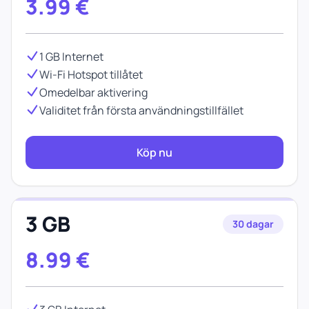
3.99
€
1 GB Internet
Wi-Fi Hotspot tillåtet
Omedelbar aktivering
Validitet från första användningstillfället
Köp nu
3 GB
30 dagar
8.99
€