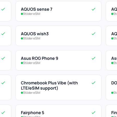
AQUOS sense 7
AQ
Stöder eSIM
St
AQUOS wish3
AQ
Stöder eSIM
St
Asus ROG Phone 9
As
Stöder eSIM
St
Chromebook Plus Vibe (with
DO
LTE/eSIM support)
Stöder eSIM
St
Fairphone 5
Fin