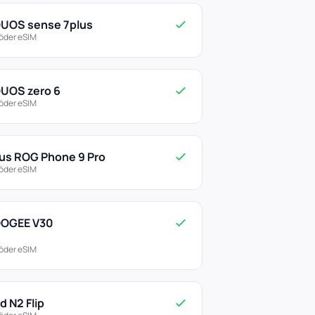
UOS sense 7plus
öder eSIM
UOS zero 6
öder eSIM
us ROG Phone 9 Pro
öder eSIM
OGEE V30
öder eSIM
d N2 Flip