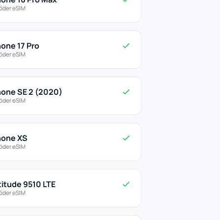
öder eSIM
hone 17 Pro
öder eSIM
hone SE 2 (2020)
öder eSIM
hone XS
öder eSIM
titude 9510 LTE
öder eSIM