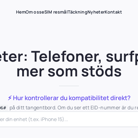
Hem
Om oss
eSIM resmål
Täckning
Nyheter
Kontakt
er: Telefoner, surf
mer som stöds
⚡ Hur kontrollerar du kompatibilitet direkt?
på ditt tangentbord. Om du ser ett EID-nummer är du re
06#