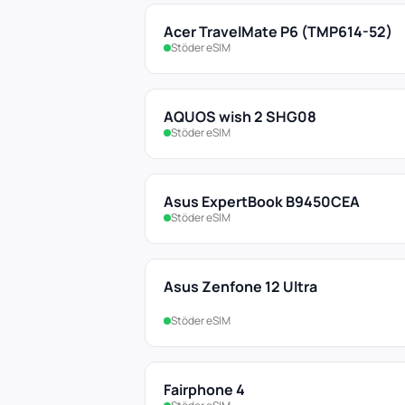
Acer TravelMate P6 (TMP614-52)
Stöder eSIM
AQUOS wish 2 SHG08
Stöder eSIM
Asus ExpertBook B9450CEA
Stöder eSIM
Asus Zenfone 12 Ultra
Stöder eSIM
Fairphone 4