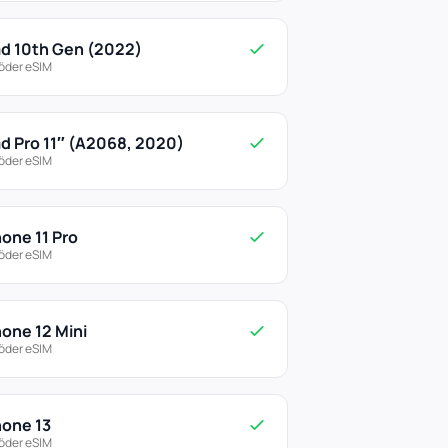
ad 10th Gen (2022)
öder eSIM
ad Pro 11″ (A2068, 2020)
öder eSIM
hone 11 Pro
öder eSIM
hone 12 Mini
öder eSIM
hone 13
öder eSIM