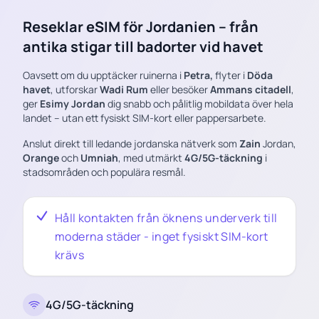
Reseklar eSIM för Jordanien – från
antika stigar till badorter vid havet
Oavsett om du upptäcker ruinerna i
Petra,
flyter i
Döda
havet
, utforskar
Wadi Rum
eller besöker
Ammans citadell
,
ger
Esimy Jordan
dig snabb och pålitlig mobildata över hela
landet – utan ett fysiskt SIM-kort eller pappersarbete.
Anslut direkt till ledande jordanska nätverk som
Zain
Jordan,
Orange
och
Umniah
, med utmärkt
4G/5G-täckning
i
stadsområden och populära resmål.
Håll kontakten från öknens underverk till
moderna städer - inget fysiskt SIM-kort
krävs
4G/5G-täckning