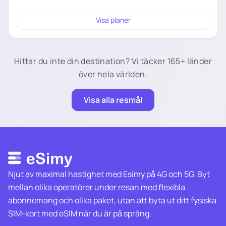
Visa planer
Hittar du inte din destination? Vi täcker 165+ länder
över hela världen.
Visa alla resmål
Njut av maximal hastighet med Esimy på 4G och 5G. Byt
mellan olika operatörer under resan med flexibla
abonnemang och olika paket, utan att byta ut ditt fysiska
SIM-kort med eSIM när du är på språng.