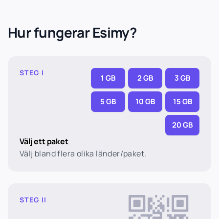
Hur fungerar Esimy?
STEG I
1 GB
2 GB
3 GB
5 GB
10 GB
15 GB
20 GB
Välj ett paket
Välj bland flera olika länder/paket.
STEG II