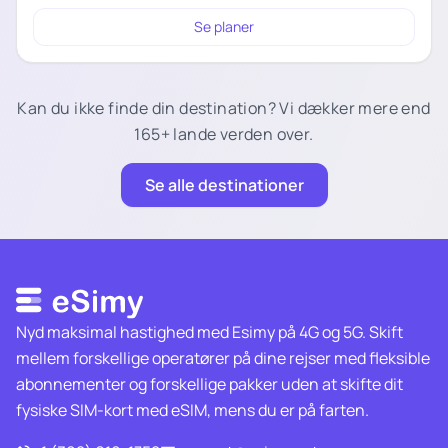
Se planer
Kan du ikke finde din destination? Vi dækker mere end
165+ lande verden over.
Se alle destinationer
Nyd maksimal hastighed med Esimy på 4G og 5G. Skift
mellem forskellige operatører på dine rejser med fleksible
abonnementer og forskellige pakker uden at skifte dit
fysiske SIM-kort med eSIM, mens du er på farten.