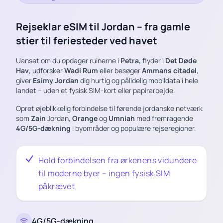
Rejseklar eSIM til Jordan – fra gamle
stier til feriesteder ved havet
Uanset om du opdager ruinerne i
Petra,
flyder i
Det Døde
Hav
, udforsker
Wadi Rum
eller besøger
Ammans citadel
,
giver
Esimy Jordan
dig hurtig og pålidelig mobildata i hele
landet – uden et fysisk SIM-kort eller papirarbejde.
Opret øjeblikkelig forbindelse til førende jordanske netværk
som
Zain
Jordan,
Orange
og
Umniah
med fremragende
4G/5G-dækning
i byområder og populære rejseregioner.
Hold forbindelsen fra ørkenens vidundere
til moderne byer – ingen fysisk SIM
påkrævet
4G/5G-dækning