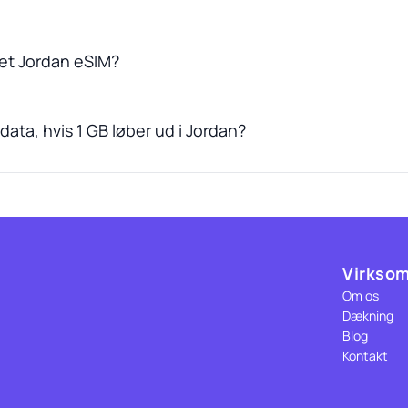
et Jordan eSIM?
ata, hvis 1 GB løber ud i Jordan?
Virkso
Om os
Dækning
Blog
Kontakt