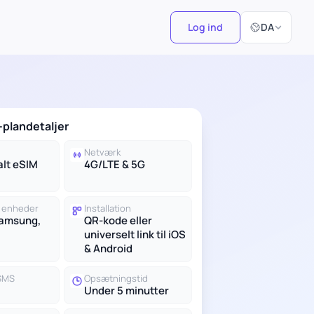
Vælg sprog
Log ind
DA
plandetaljer
Netværk
alt eSIM
4G/LTE & 5G
 enheder
Installation
Samsung,
QR-kode eller
universelt link til iOS
& Android
 SMS
Opsætningstid
Under 5 minutter