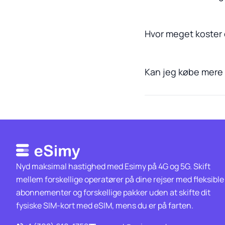
Hvor meget koster 
Kan jeg købe mere d
Nyd maksimal hastighed med Esimy på 4G og 5G. Skift
mellem forskellige operatører på dine rejser med fleksible
abonnementer og forskellige pakker uden at skifte dit
fysiske SIM-kort med eSIM, mens du er på farten.