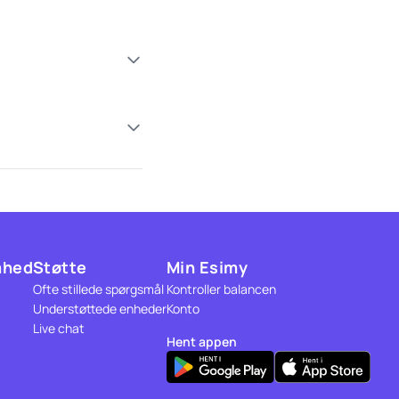
mhed
Støtte
Min Esimy
Ofte stillede spørgsmål
Kontroller balancen
Understøttede enheder
Konto
Live chat
Hent appen