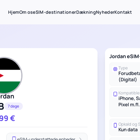
Hjem
Om os
eSIM-destinationer
Dækning
Nyheder
Kontakt
Jordan eSIM-
Type
Forudbet
(Digital)
Kompatible
ordan
iPhone, 
B
Pixel m.fl.
7 dage
.99
€
Opkald og
Kun data
eSIM-understøttede enheder