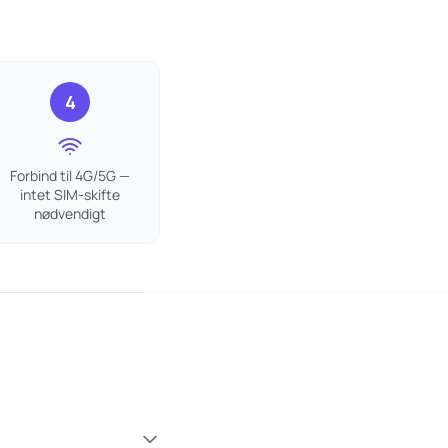
4
Forbind til 4G/5G —
intet SIM-skifte
nødvendigt