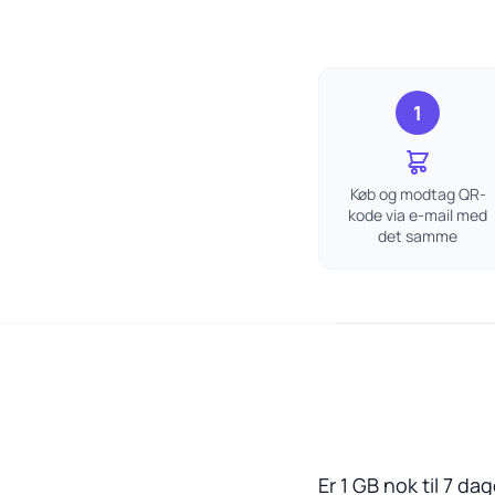
1
Køb og modtag QR-
kode via e-mail med
det samme
Er 1 GB nok til 7 da