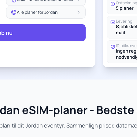
Optanknin
5 planer
Alle planer for Jordan
Levering
Øjeblikkel
øb nu
mail
ID påkræve
Ingen reg
nødvendi
dan eSIM-planer - Bedste 
lan til dit Jordan eventyr. Sammenlign priser, datam