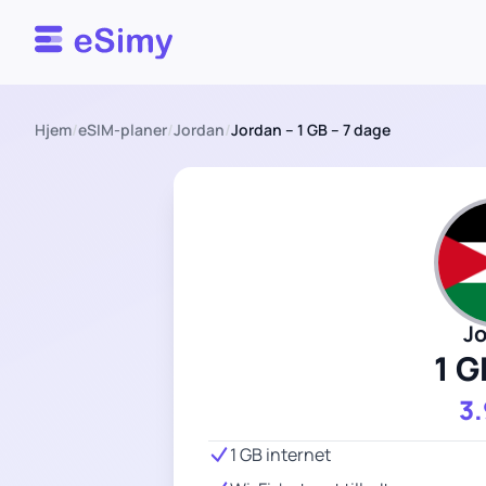
Esimy
Hjem
/
eSIM-planer
/
Jordan
/
Jordan – 1 GB – 7 dage
J
1 G
3
1 GB internet