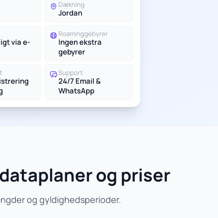
g
Dækning
Jordan
Roaminggebyrer
igt via e-
Ingen ekstra
gebyrer
t
Support
istrering
24/7 Email &
g
WhatsApp
dataplaner og priser
ængder og gyldighedsperioder.