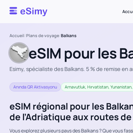
Esimy
Accu
Accueil
/
Plans de voyage
/
Balkans
eSIM pour les B
Esimy, spécialiste des Balkans. 5 % de remise en a
Anında QR Aktivasyonu
Arnavutluk, Hırvatistan, Yunanistan,
eSIM régional pour les Balka
de l’Adriatique aux routes 
Vous explorez plusieurs pays des Balkans ? Que vous fassi