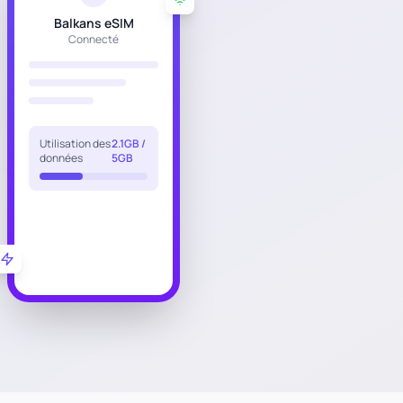
Balkans eSIM
Connecté
Utilisation des
2.1GB /
données
5GB