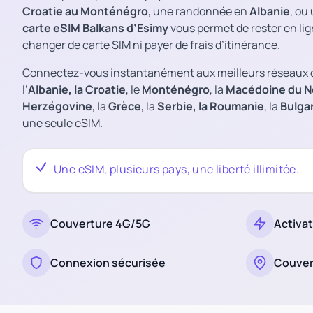
Croatie au Monténégro
, une randonnée en
Albanie
, ou
carte eSIM Balkans d’Esimy
vous permet de rester en lig
changer de carte SIM ni payer de frais d’itinérance.
Connectez-vous instantanément aux meilleurs réseaux da
l’
Albanie, la
Croatie
, le
Monténégro
, la
Macédoine du N
Herzégovine
, la
Grèce
, la
Serbie, la
Roumanie
, la
Bulga
une seule eSIM.
Une eSIM, plusieurs pays, une liberté illimitée.
Couverture 4G/5G
Activa
Connexion sécurisée
Couver