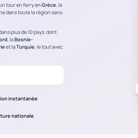
 un tour en ferry en
Grèce
, la
ne dans toute la région sans
ns plus de 10 pays, dont
ord
, la
Bosnie-
rie
et la
Turquie
, le tout avec
tion instantanée
ture nationale