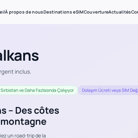
eil
À propos de nous
Destinations eSIM
Couverture
Actualités
Co
alkans
rgent inclus.
 Sırbistan ve Daha Fazlasında Çalışıyor
Dolaşım Ücreti veya SIM Değ
ns – Des côtes
de montagne
ez un road-trip de la