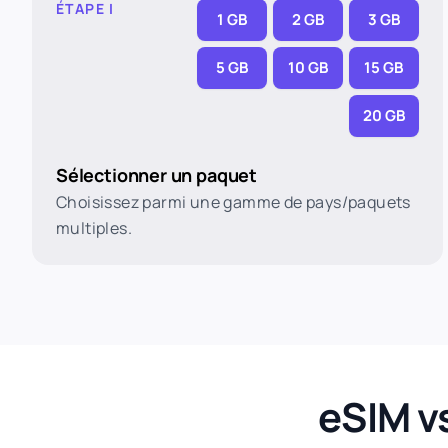
ÉTAPE I
1 GB
2 GB
3 GB
5 GB
10 GB
15 GB
20 GB
Sélectionner un paquet
Choisissez parmi une gamme de pays/paquets
multiples.
eSIM v