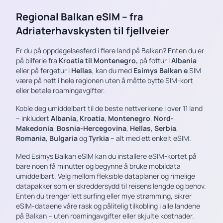
Regional Balkan eSIM – fra
Adriaterhavskysten til fjellveier
Er du på oppdagelsesferd i flere land på Balkan? Enten du er
på bilferie fra
Kroatia til Montenegro,
på fottur i
Albania
eller på fergetur i
Hellas
, kan du med
Esimys Balkan e
SIM
være på nett i hele regionen uten å måtte bytte SIM-kort
eller betale roamingavgifter.
Koble deg umiddelbart til de beste nettverkene i over 11 land
– inkludert
Albania,
Kroatia
,
Montenegro
,
Nord-
Makedonia
,
Bosnia-Hercegovina
,
Hellas
,
Serbia
,
Romania
,
Bulgaria
og
Tyrkia
– alt med ett enkelt eSIM.
Med Esimys Balkan eSIM kan du installere eSIM-kortet på
bare noen få minutter og begynne å bruke mobildata
umiddelbart. Velg mellom fleksible dataplaner og rimelige
datapakker som er skreddersydd til reisens lengde og behov.
Enten du trenger lett surfing eller mye strømming, sikrer
eSIM-dataene våre rask og pålitelig tilkobling i alle landene
på Balkan – uten roamingavgifter eller skjulte kostnader.