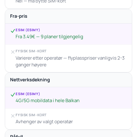
Nei — må bytte SIM-kort
Fra-pris
ESIM (ESIMY)
Fra 3.49€ — 9 planer tilgjengelig
FYSISK SIM-KORT
Varierer etter operatør — flyplasspriser vanligvis 2-3
ganger høyere
Nettverksdekning
ESIM (ESIMY)
4G/5G mobildata i hele Balkan
FYSISK SIM-KORT
Avhenger av valgt operatør
Påfyll