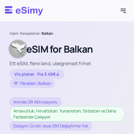
Esimy
Hjem
/
Reiseplaner
/
Balkan
eSIM for Balkan
Ett eSIM, flere land, ubegrenset frihet
Vis planer · Fra 3.49€
Tilkoblet i Balkan
Anında QR Aktivasyonu
Arnavutluk, Hırvatistan, Yunanistan, Sırbistan ve Daha
Fazlasında Çalışıyor
Dolaşım Ücreti veya SIM Değiştirme Yok