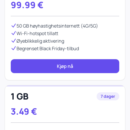
99.99
€
50 GB høyhastighetsinternett (4G/5G)
Wi-Fi-hotspot tillatt
Øyeblikkelig aktivering
Begrenset Black Friday-tilbud
Kjøp nå
1 GB
7 dager
3.49
€