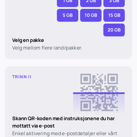
1 GB
2 GB
3 GB
5 GB
10 GB
15 GB
20 GB
Velg en pakke
Velg mellom flere land/pakker.
TRINN II
Skann QR-koden med instruksjonene du har
mottatt via e-post
Enkel aktivering med e-postdetaljer eller vårt