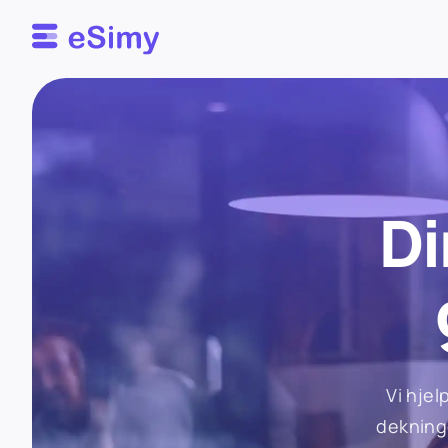
Esimy
Di
Vi hjel
dekninge