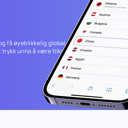
og få øyeblikkelig global
t trykk unna å være tilkoblet