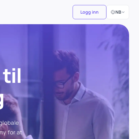
Velg språk
Logg inn
NB
til
g
 globale
my for at