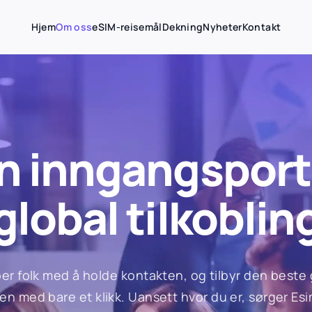
Hjem
Om oss
eSIM-reisemål
Dekning
Nyheter
Kontakt
n inngangsport 
global tilkoblin
per folk med å holde kontakten, og tilbyr den beste
n med bare et klikk. Uansett hvor du er, sørger Esi