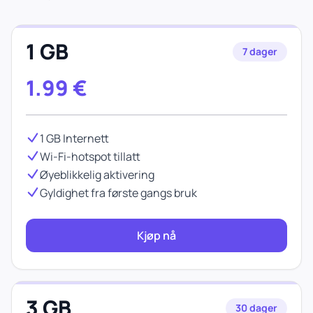
1 GB
7 dager
1.99
€
1 GB Internett
Wi-Fi-hotspot tillatt
Øyeblikkelig aktivering
Gyldighet fra første gangs bruk
Kjøp nå
3 GB
30 dager