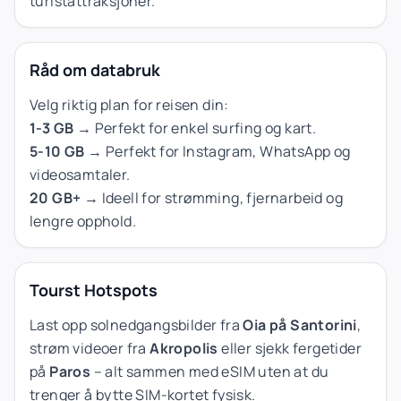
turistattraksjoner.
Råd om databruk
Velg riktig plan for reisen din:
1-3 GB
→ Perfekt for enkel surfing og kart.
5-10 GB
→ Perfekt for Instagram, WhatsApp og
videosamtaler.
20 GB+
→ Ideell for strømming, fjernarbeid og
lengre opphold.
Tourst Hotspots
Last opp solnedgangsbilder fra
Oia på Santorini
,
strøm videoer fra
Akropolis
eller sjekk fergetider
på
Paros
– alt sammen med eSIM uten at du
trenger å bytte SIM-kortet fysisk.