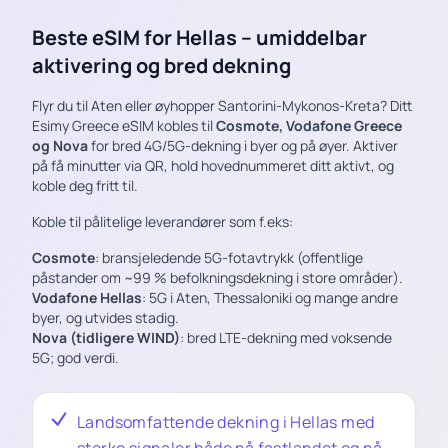
Beste eSIM for Hellas – umiddelbar
aktivering og bred dekning
Flyr du til Aten eller øyhopper Santorini-Mykonos-Kreta? Ditt
Esimy Greece eSIM kobles til
Cosmote, Vodafone Greece
og Nova
for bred 4G/5G-dekning i byer og på øyer. Aktiver
på få minutter via QR, hold hovednummeret ditt aktivt, og
koble deg fritt til.
Koble til pålitelige leverandører som f.eks:
Cosmote
: bransjeledende 5G-fotavtrykk (offentlige
påstander om ~99 % befolkningsdekning i store områder).
Vodafone Hellas
: 5G i Aten, Thessaloniki og mange andre
byer, og utvides stadig.
Nova (tidligere WIND)
: bred LTE-dekning med voksende
5G; god verdi.
Landsomfattende dekning i Hellas med