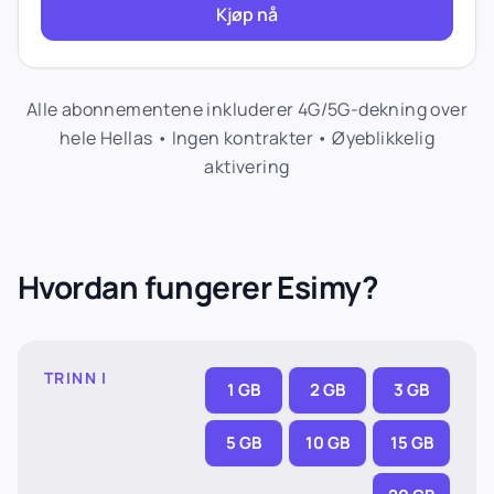
Kjøp nå
Alle abonnementene inkluderer 4G/5G-dekning over
hele Hellas • Ingen kontrakter • Øyeblikkelig
aktivering
Hvordan fungerer Esimy?
TRINN I
1 GB
2 GB
3 GB
5 GB
10 GB
15 GB