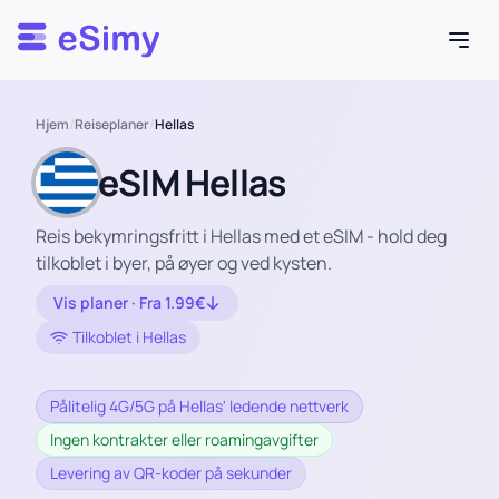
Esimy
Hjem
/
Reiseplaner
/
Hellas
eSIM Hellas
Reis bekymringsfritt i Hellas med et eSIM - hold deg
tilkoblet i byer, på øyer og ved kysten.
Vis planer · Fra 1.99€
Tilkoblet i Hellas
Pålitelig 4G/5G på Hellas' ledende nettverk
Ingen kontrakter eller roamingavgifter
Levering av QR-koder på sekunder