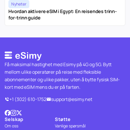
Nyheter
Hvordan aktivere eSIM i Egypt: En reisendes trinn-
for-trinn guide
Få maksimal hastighet med Esimy på 4G og 5G. Bytt
mellom ulike operatører på reise med fleksible
abonnementer og ulike pakker, uten å bytte fysisk SIM-
kort med eSIM mens du er på farten.
+1 (302) 610-1752
support@esimy.net
Selskap
Støtte
Om oss
Vanlige spørsmål