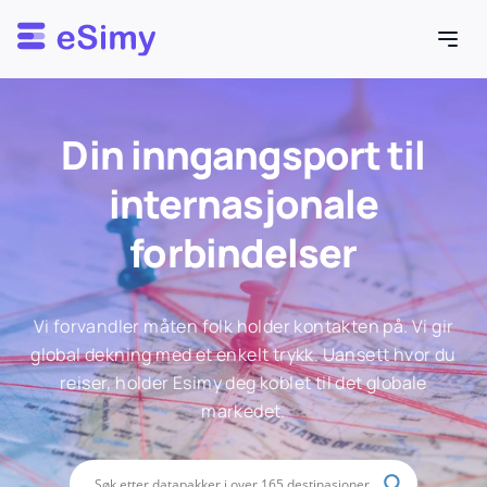
Esimy
Din inngangsport til
internasjonale
forbindelser
Vi forvandler måten folk holder kontakten på. Vi gir
global dekning med et enkelt trykk. Uansett hvor du
reiser, holder Esimy deg koblet til det globale
markedet.