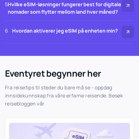
5
Hvilke eSIM-løsninger fungerer best for digitale
nomader som flytter mellom land hver måned?
6
Hvordan aktiverer jeg eSIM på enheten min?
Eventyret begynner her
Fra reisetips til steder du bare må se - oppdag
innsidekunnskap fra våre erfarne reisende. Besøk
reisebloggen vår