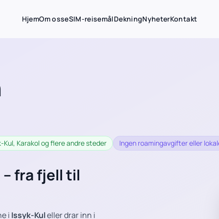
Hjem
Om oss
eSIM-reisemål
Dekning
Nyheter
Kontakt
n
yk-Kul, Karakol og flere andre steder
Ingen roamingavgifter eller loka
 fra fjell til
ne i
Issyk-Kul
eller drar inn i