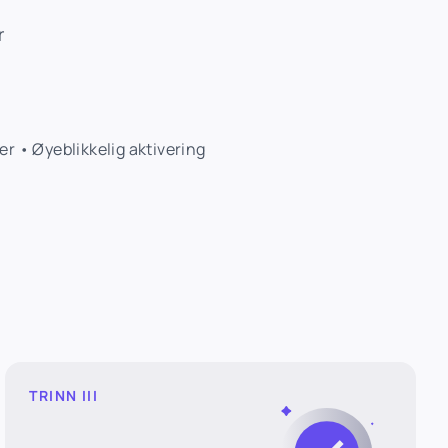
r
r • Øyeblikkelig aktivering
TRINN III