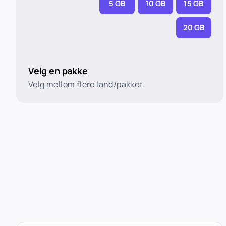
5 GB
10 GB
15 GB
20 GB
Velg en pakke
Velg mellom flere land/pakker.