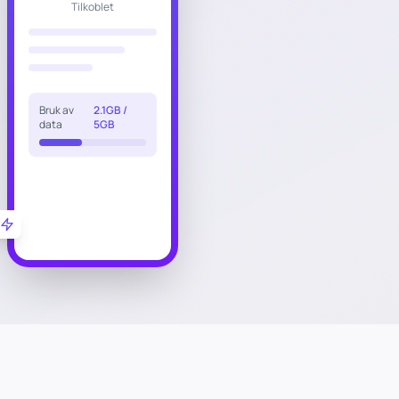
Tilkoblet
Bruk av
2.1GB /
data
5GB