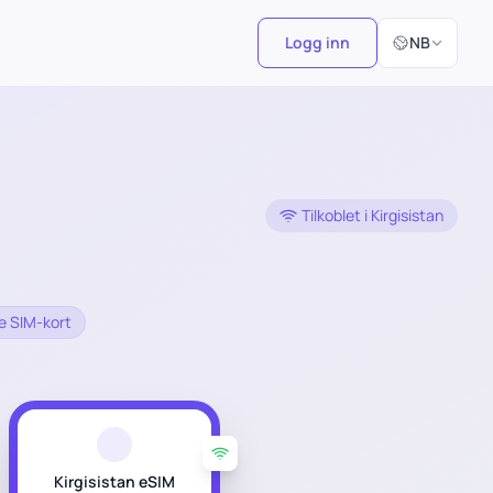
Velg språk
Logg inn
NB
Tilkoblet i Kirgisistan
le SIM-kort
Kirgisistan eSIM