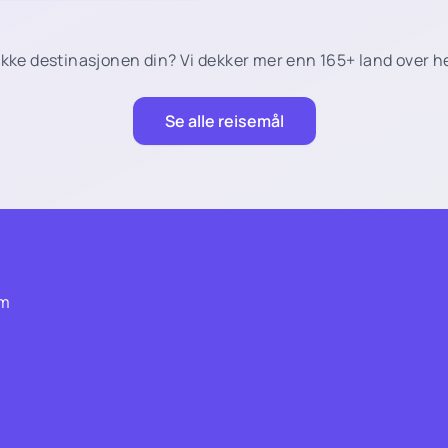
ikke destinasjonen din? Vi dekker mer enn 165+ land over h
Se alle reisemål
om