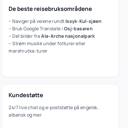
De beste reisebruksområdene
– Naviger på veiene rundt
Issyk-Kul-sjøen
– Bruk Google Translate i
Osj-basaren
– Del bilder fra
Ala-Archa nasjonalpark
– Strøm musikk under fotturer eller
marshrutka-turer
Kundestøtte
24/7 live chat og e-poststøtte på engelsk,
albansk og mer