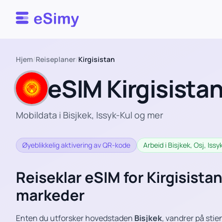
Esimy
Hjem
/
Reiseplaner
/
Kirgisistan
eSIM Kirgisista
Mobildata i Bisjkek, Issyk-Kul og mer
Øyeblikkelig aktivering av QR-kode
Arbeid i Bisjkek, Osj, Iss
Reiseklar eSIM for Kirgisistan –
markeder
Enten du utforsker hovedstaden
Bisjkek
, vandrer på stie