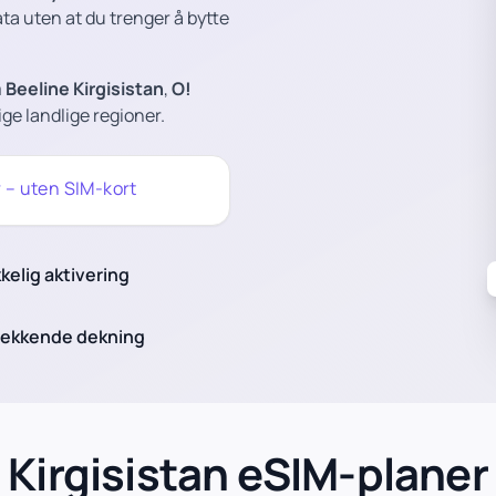
ata uten at du trenger å bytte
m
Beeline Kirgisistan
,
O!
tige landlige regioner.
r – uten SIM-kort
kelig aktivering
ekkende dekning
Kirgisistan eSIM-planer