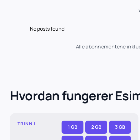
No posts found
Alle abonnementene inklude
Hvordan fungerer Esi
TRINN I
1 GB
2 GB
3 GB