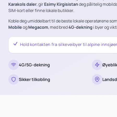
Karakols daler
, gir
Esimy Kirgisistan
deg pålitelig mobild
SIM-kort eller finne lokale butikker.
Koble deg umiddelbart til de beste lokale operatørene so
Mobile
og
Megacom
, med bred
4G-dekning
i byer og vik
Hold kontakten fra silkeveibyer til alpine innsjøe
4G/5G-dekning
Øyeblik
Sikker tilkobling
Landsd