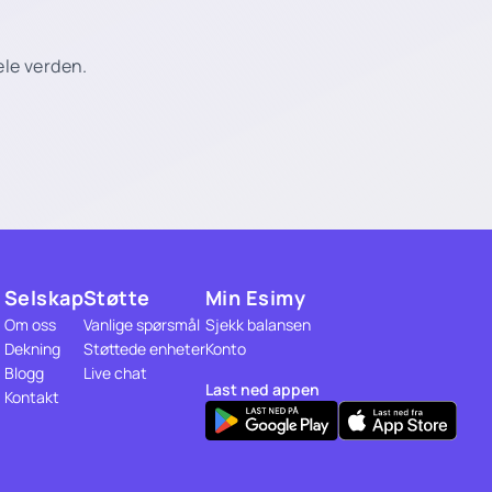
ele verden.
Selskap
Støtte
Min Esimy
Om oss
Vanlige spørsmål
Sjekk balansen
Dekning
Støttede enheter
Konto
Blogg
Live chat
Last ned appen
Kontakt