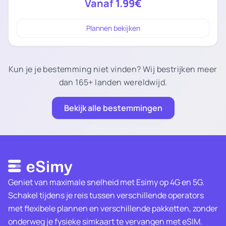
Vanaf
1.99€
Plannen bekijken
Kun je je bestemming niet vinden? Wij bestrijken meer
dan 165+ landen wereldwijd.
Bekijk alle bestemmingen
Geniet van maximale snelheid met Esimy op 4G en 5G.
Schakel tijdens je reis tussen verschillende operators
met flexibele plannen en verschillende pakketten, zonder
onderweg je fysieke simkaart te vervangen met eSIM.