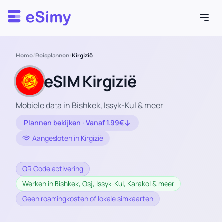
Esimy
Home
/
Reisplannen
/
Kirgizië
eSIM Kirgizië
Mobiele data in Bishkek, Issyk-Kul & meer
Plannen bekijken · Vanaf 1.99€
Aangesloten in Kirgizië
QR Code activering
Werken in Bishkek, Osj, Issyk-Kul, Karakol & meer
Geen roamingkosten of lokale simkaarten