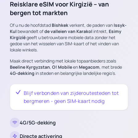
Reisklare eSIM voor Kirgizië – van
bergen tot markten
Of u nu de hoofdstad
Bishkek
verkent, de paden van
Issyk-
Kul
bewandelt of
de valleien van Karakol
intrekt,
Esimy
Kirgizië
geeft u betrouwbare mobiele data zonder het
gedoe van het wisselen van SIM-kaart of het vinden van
lokale winkels.
Maak direct verbinding met lokale topaanbieders zoals
Beeline Kyrgyzstan
,
O! Mobile
en
Megacom
, met brede
4G-dekking
in steden en belangrijke landelijke regio’s.
Blijf verbonden van zijderoutesteden tot
bergmeren - geen SIM-kaart nodig
4G/5G-dekking
Directe activering