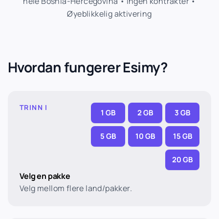
hele Bosnia-Hercegovina • Ingen kontrakter •
Øyeblikkelig aktivering
Hvordan fungerer Esimy?
TRINN I
1 GB
2 GB
3 GB
5 GB
10 GB
15 GB
20 GB
Velg en pakke
Velg mellom flere land/pakker.