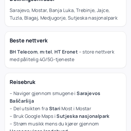
Sarajevo, Mostar, Banja Luka, Trebinje, Jajce,
Tuzla, Blagaj, Medjugorje, Sutjeska nasjonalpark
Beste nettverk
BH Telecom
,
m:tel
,
HT Eronet
– store nettverk
med pålitelig 4G/5G-tjeneste
Reisebruk
– Naviger gjennom smugene i
Sarajevos
Baščaršija
– Del utsikten fra
Stari
Most i Mostar
– Bruk Google Maps i
Sutjeska nasjonalpark
– Strøm musikk mens du kjører gjennom