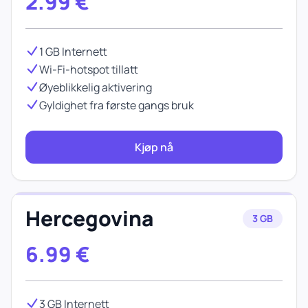
2.99
€
1 GB Internett
Wi-Fi-hotspot tillatt
Øyeblikkelig aktivering
Gyldighet fra første gangs bruk
Kjøp nå
Hercegovina
3 GB
6.99
€
3 GB Internett