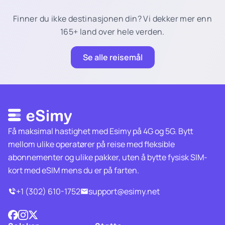
Finner du ikke destinasjonen din? Vi dekker mer enn
165+ land over hele verden.
Se alle reisemål
Få maksimal hastighet med Esimy på 4G og 5G. Bytt
mellom ulike operatører på reise med fleksible
abonnementer og ulike pakker, uten å bytte fysisk SIM-
kort med eSIM mens du er på farten.
+1 (302) 610-1752
support@esimy.net