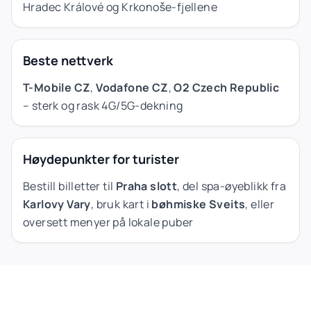
Hradec Králové og Krkonoše-fjellene
Beste nettverk
T-Mobile CZ
,
Vodafone CZ
,
O2 Czech Republic
– sterk og rask 4G/5G-dekning
Høydepunkter for turister
Bestill billetter til
Praha slott
, del spa-øyeblikk fra
Karlovy Vary
, bruk kart i
bøhmiske Sveits
, eller
oversett menyer på lokale puber