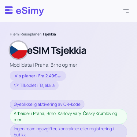
Esimy
Hjem
/
Reiseplaner
/
Tsjekkia
eSIM Tsjekkia
Mobildata i Praha, Brno og mer
Vis planer · Fra 2.49€
Tilkoblet i Tsjekkia
Øyeblikkelig aktivering av QR-kode
Arbeider i Praha, Brno, Karlovy Vary, Český Krumlov og
mer
Ingen roamingavgifter, kontrakter eller registrering i
butikk