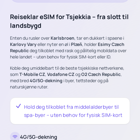
Reiseklar eSIM for Tsjekkia – fra slott til
landsbygd
Enten du rusler over
Karlsbroen
, tar en dukkert i spaene i
Karlovy Vary
eller nyter en øl i
Plzeň
, holder
Esimy Czech
Republic
deg tilkoblet med rask og pålitelig mobildata over
hele landet – uten behov for fysisk SIM-kort eller ID.
Koble deg umiddelbart til de beste tsjekkiske nettverkene,
som
T-Mobile CZ
,
Vodafone CZ
og
O2 Czech Republic
,
med bred
4G/5G-dekning
i byer, tettsteder og på
naturskjønne ruter.
Hold deg tilkoblet fra middelalderbyer til
spa-byer – uten behov for fysisk SIM-kort
4G/5G-dekning